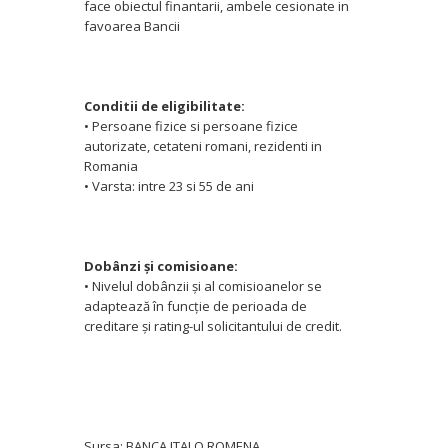
face obiectul finantarii, ambele cesionate in
favoarea Bancii
Conditii de eligibilitate:
• Persoane fizice si persoane fizice
autorizate, cetateni romani, rezidenti in
Romania
• Varsta: intre 23 si 55 de ani
Dobânzi şi comisioane:
• Nivelul dobânzii şi al comisioanelor se
adaptează în funcţie de perioada de
creditare şi rating-ul solicitantului de credit.
Sursa: BANCA ITALO ROMENA