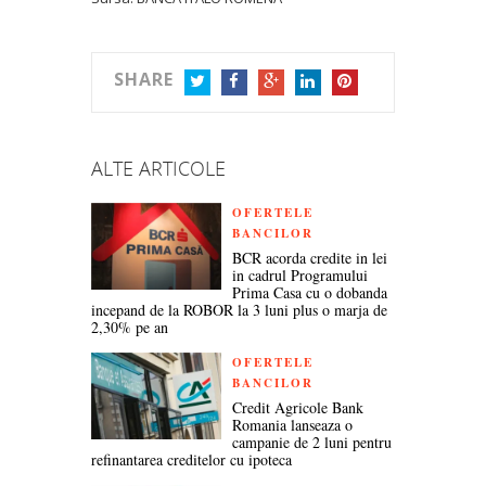
SHARE
TWITTER
FACEBOOK
GOOGLE+
LINKEDIN
PINTEREST
ALTE ARTICOLE
OFERTELE
BANCILOR
BCR acorda credite in lei
in cadrul Programului
Prima Casa cu o dobanda
incepand de la ROBOR la 3 luni plus o marja de
2,30% pe an
OFERTELE
BANCILOR
Credit Agricole Bank
Romania lanseaza o
campanie de 2 luni pentru
refinantarea creditelor cu ipoteca