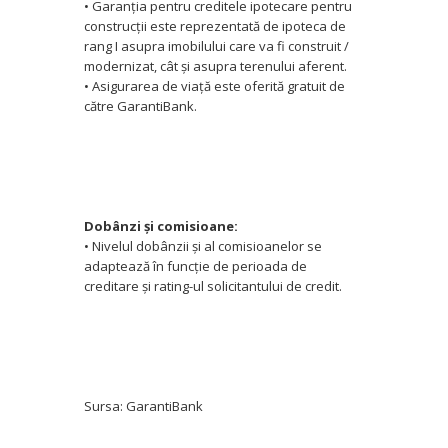
• Garanţia pentru creditele ipotecare pentru
construcţii este reprezentată de ipoteca de
rang I asupra imobilului care va fi construit /
modernizat, cât şi asupra terenului aferent.
• Asigurarea de viaţă este oferită gratuit de
către GarantiBank.
Dobânzi şi comisioane:
• Nivelul dobânzii şi al comisioanelor se
adaptează în funcţie de perioada de
creditare şi rating-ul solicitantului de credit.
Sursa: GarantiBank