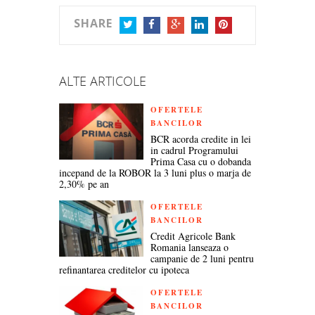
SHARE
TWITTER
FACEBOOK
GOOGLE+
LINKEDIN
PINTEREST
ALTE ARTICOLE
OFERTELE
BANCILOR
BCR acorda credite in lei
in cadrul Programului
Prima Casa cu o dobanda
incepand de la ROBOR la 3 luni plus o marja de
2,30% pe an
OFERTELE
BANCILOR
Credit Agricole Bank
Romania lanseaza o
campanie de 2 luni pentru
refinantarea creditelor cu ipoteca
OFERTELE
BANCILOR