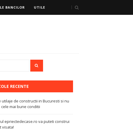
LE BANCILOR
UTILE
COLE RECENTE
e utilaje de constructii in Bucuresti si nu
 cele mai bune conditii
ul epriectedecase.ro va puteti construi
 visata!