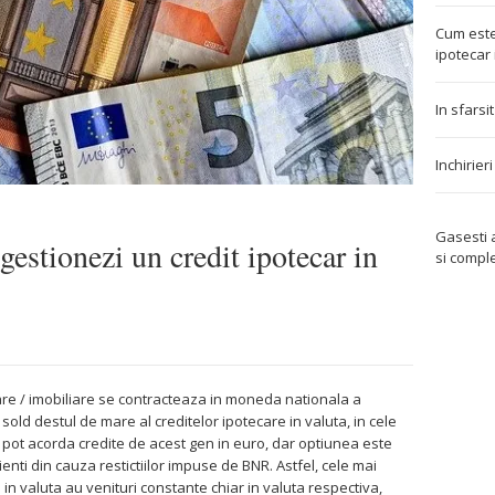
Cum este
ipotecar 
In sfarsi
Inchirier
Gasesti
estionezi un credit ipotecar in
si compl
care / imobiliare se contracteaza in moneda nationala a
sold destul de mare al creditelor ipotecare in valuta, in cele
e pot acorda credite de acest gen in euro, dar optiunea este
ienti din cauza restictiilor impuse de BNR. Astfel, cele mai
in valuta au venituri constante chiar in valuta respectiva,