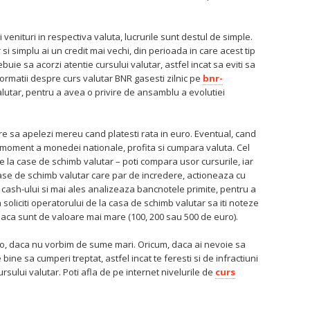
i venituri in respectiva valuta, lucrurile sunt destul de simple.
 si simplu ai un credit mai vechi, din perioada in care acest tip
uie sa acorzi atentie cursului valutar, astfel incat sa eviti sa
ormatii despre curs valutar BNR gasesti zilnic pe
bnr-
 valutar, pentru a avea o privire de ansamblu a evolutiei
re sa apelezi mereu cand platesti rata in euro. Eventual, cand
e moment a monedei nationale, profita si cumpara valuta. Cel
 la case de schimb valutar – poti compara usor cursurile, iar
 case de schimb valutar care par de incredere, actioneaza cu
cash-ului si mai ales analizeaza bancnotele primite, pentru a
a soliciti operatorului de la casa de schimb valutar sa iti noteze
 daca sunt de valoare mai mare (100, 200 sau 500 de euro).
ro, daca nu vorbim de sume mari. Oricum, daca ai nevoie sa
ine sa cumperi treptat, astfel incat te feresti si de infractiuni
cursului valutar. Poti afla de pe internet nivelurile de
curs