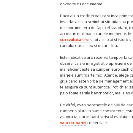
dovedite cu documente.
Daca ai un credit in valuta si inca primest
Insa daca ti s-a schimbat situatia sau pur
de imprumut era de fapt cel standard, treb
ai costuri mai mari in unele momente. Inf
cursvalutar.ro
si tot acolo ai si istoric
cursului euro – leu si dolar – leu.
Este indicat sa ai o rezerva tampon la ca
observi ca s-a inregistrat o apreciere d
mai eficient este sa cumperi euro cash de
marjele sunt foarte mici. Atentie, alege
grija cand este vorba de management al 
te asigura ca sunt autentice. Poti chiar s
pe o foaie seriile bancnotelor, mai ales
De altfel, evita bancnotele de 500 de eu
cumperi valuta in sume consistente, este b
asupra ta, dar imparti si riscul evolutiei 
valutar banci
comerciale.