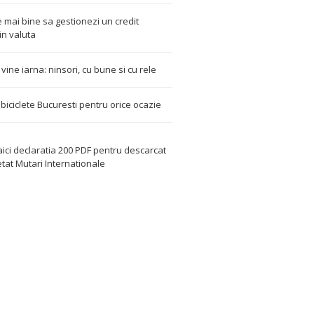
 mai bine sa gestionezi un credit
in valuta
t vine iarna: ninsori, cu bune si cu rele
i biciclete Bucuresti pentru orice ocazie
aici declaratia 200 PDF
pentru descarcat
etat
Mutari Internationale