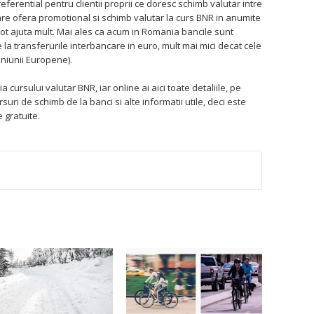
eferential pentru clientii proprii ce doresc schimb valutar intre
are ofera promotional si schimb valutar la curs BNR in anumite
pot ajuta mult. Mai ales ca acum in Romania bancile sunt
a transferurile interbancare in euro, mult mai mici decat cele
Uniunii Europene).
a cursului valutar BNR, iar online ai aici toate detaliile, pe
cursuri de schimb de la banci si alte informatii utile, deci este
 gratuite.
TEREST