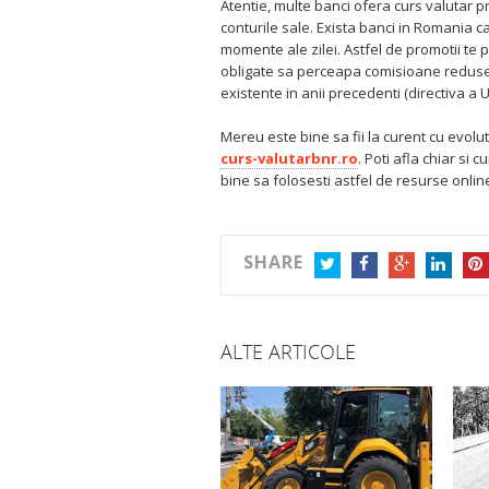
Atentie, multe banci ofera curs valutar pr
conturile sale. Exista banci in Romania c
momente ale zilei. Astfel de promotii te 
obligate sa perceapa comisioane reduse l
existente in anii precedenti (directiva a 
Mereu este bine sa fii la curent cu evoluti
curs-valutarbnr.ro
. Poti afla chiar si 
bine sa folosesti astfel de resurse online
SHARE
TWITTER
FACEBOOK
GOOGLE+
LINKEDIN
PIN
ALTE ARTICOLE