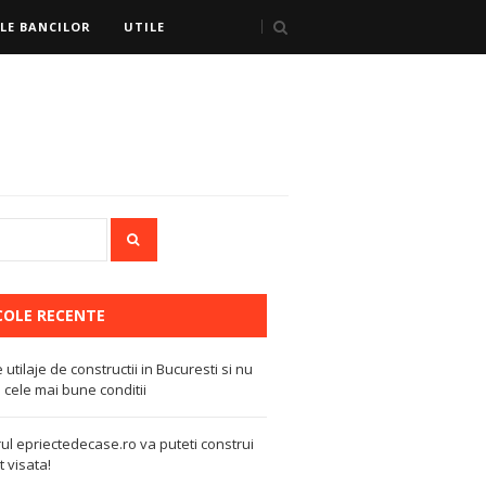
LE BANCILOR
UTILE
COLE RECENTE
e utilaje de constructii in Bucuresti si nu
 cele mai bune conditii
ul epriectedecase.ro va puteti construi
 visata!