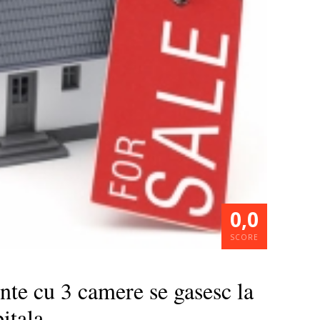
0,0
SCORE
nte cu 3 camere se gasesc la
itala