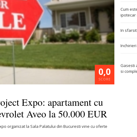
Cum este
ipotecar 
In sfarsi
Inchirier
Gasesti
0,0
si compl
SCORE
roject Expo: apartament cu
evrolet Aveo la 50.000 EUR
 Expo organizat la Sala Palatului din Bucuresti vine cu oferte