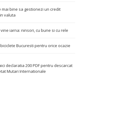
 mai bine sa gestionezi un credit
in valuta
t vine iarna: ninsori, cu bune si cu rele
i biciclete Bucuresti pentru orice ocazie
aici declaratia 200 PDF
pentru descarcat
etat
Mutari Internationale