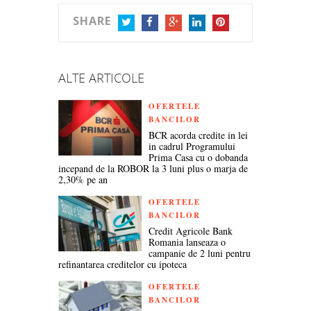
SHARE
TWITTER
FACEBOOK
GOOGLE+
LINKEDIN
PINTEREST
ALTE ARTICOLE
OFERTELE
BANCILOR
BCR acorda credite in lei
in cadrul Programului
Prima Casa cu o dobanda
incepand de la ROBOR la 3 luni plus o marja de
2,30% pe an
OFERTELE
BANCILOR
Credit Agricole Bank
Romania lanseaza o
campanie de 2 luni pentru
refinantarea creditelor cu ipoteca
OFERTELE
BANCILOR