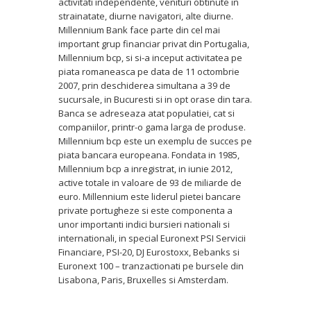
activitati independente, venituri obtinute in
strainatate, diurne navigatori, alte diurne.
Millennium Bank face parte din cel mai
important grup financiar privat din Portugalia,
Millennium bcp, si si-a inceput activitatea pe
piata romaneasca pe data de 11 octombrie
2007, prin deschiderea simultana a 39 de
sucursale, in Bucuresti si in opt orase din tara.
Banca se adreseaza atat populatiei, cat si
companiilor, printr-o gama larga de produse.
Millennium bcp este un exemplu de succes pe
piata bancara europeana. Fondata in 1985,
Millennium bcp a inregistrat, in iunie 2012,
active totale in valoare de 93 de miliarde de
euro. Millennium este liderul pietei bancare
private portugheze si este componenta a
unor importanti indici bursieri nationali si
internationali, in special Euronext PSI Servicii
Financiare, PSI-20, DJ Eurostoxx, Bebanks si
Euronext 100 – tranzactionati pe bursele din
Lisabona, Paris, Bruxelles si Amsterdam.