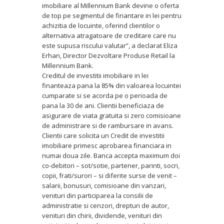
imobiliare al Millennium Bank devine o oferta
de top pe segmentul de finantare in lei pentru
achizitia de locuinte, oferind clientilor o
alternativa atragatoare de creditare care nu
este supusa riscului valutar”, a declarat Eliza
Erhan, Director Dezvoltare Produse Retail la
Millennium Bank.
Creditul de investitii imobiliare in lei
finanteaza pana la 85% din valoarea locuintei
cumparate si se acorda pe o perioada de
pana la 30 de ani. Clientii beneficiaza de
asigurare de viata gratuita si zero comisioane
de administrare si de rambursare in avans.
Clientii care solicita un Credit de investitii
imobiliare primesc aprobarea financiara in
numai doua zile. Banca accepta maximum doi
co-debitori – sot/sotie, partener, parinti, socri,
copii, frati/surori – si diferite surse de venit –
salarii, bonusuri, comisioane din vanzari,
venituri din participarea la consilii de
administratie si cenzori, drepturi de autor,
venituri din chirii, dividende, venituri din