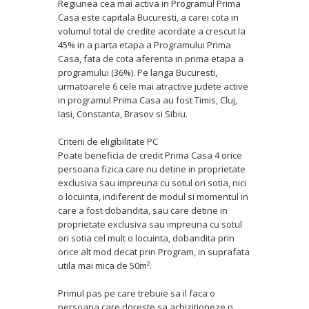
Regiunea cea mai activa in Programul Prima
Casa este capitala Bucuresti, a carei cota in
volumul total de credite acordate a crescut la
45% in a parta etapa a Programului Prima
Casa, fata de cota aferenta in prima etapa a
programului (36%). Pe langa Bucuresti,
urmatoarele 6 cele mai atractive judete active
in programul Prima Casa au fost Timis, Cluj,
Iasi, Constanta, Brasov si Sibiu.
Criterii de eligibilitate PC
Poate beneficia de credit Prima Casa 4 orice
persoana fizica care nu detine in proprietate
exclusiva sau impreuna cu sotul ori sotia, nici
o locuinta, indiferent de modul si momentul in
care a fost dobandita, sau care detine in
proprietate exclusiva sau impreuna cu sotul
ori sotia cel mult o locuinta, dobandita prin
orice alt mod decat prin Program, in suprafata
utila mai mica de 50m².
Primul pas pe care trebuie sa il faca o
persoana care doreste sa achizitioneze o