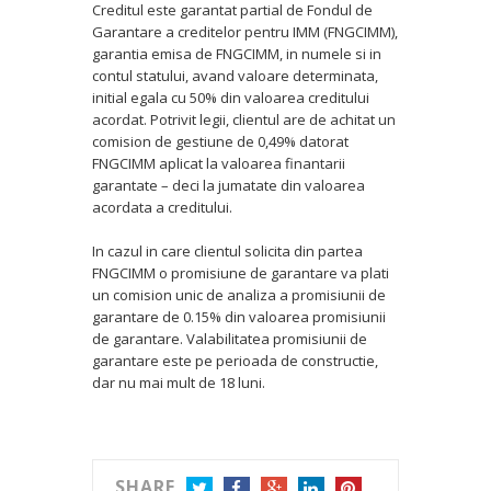
Creditul este garantat partial de Fondul de
Garantare a creditelor pentru IMM (FNGCIMM),
garantia emisa de FNGCIMM, in numele si in
contul statului, avand valoare determinata,
initial egala cu 50% din valoarea creditului
acordat. Potrivit legii, clientul are de achitat un
comision de gestiune de 0,49% datorat
FNGCIMM aplicat la valoarea finantarii
garantate – deci la jumatate din valoarea
acordata a creditului.
In cazul in care clientul solicita din partea
FNGCIMM o promisiune de garantare va plati
un comision unic de analiza a promisiunii de
garantare de 0.15% din valoarea promisiunii
de garantare. Valabilitatea promisiunii de
garantare este pe perioada de constructie,
dar nu mai mult de 18 luni.
SHARE