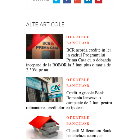
TWITTER
FACEBOOK
GOOGLE+
LINKEDIN
PINTEREST
ALTE ARTICOLE
OFERTELE
BANCILOR
BCR acorda credite in lei
in cadrul Programului
Prima Casa cu o dobanda
incepand de la ROBOR la 3 luni plus o marja de
2,30% pe an
OFERTELE
BANCILOR
Credit Agricole Bank
Romania lanseaza o
campanie de 2 luni pentru
refinantarea creditelor cu ipoteca
OFERTELE
BANCILOR
Clientii Millennium Bank
beneficiaza acum de