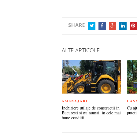
SHARE
TWITTER
FACEBOOK
GOOGLE+
LINKEDIN
PIN
ALTE ARTICOLE
AMENAJARI
CAS
Inchiriere utilaje de constructii in
Cu aj
Bucuresti si nu numai, in cele mai
puteti
bune conditii