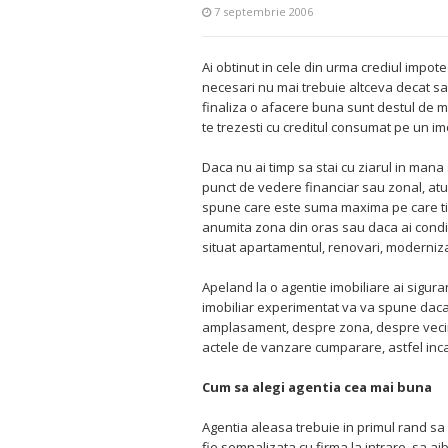
7 septembrie 2006
Ai obtinut in cele din urma crediul impot
necesari nu mai trebuie altceva decat sa 
finaliza o afacere buna sunt destul de mult
te trezesti cu creditul consumat pe un im
Daca nu ai timp sa stai cu ziarul in mana 
punct de vedere financiar sau zonal, atun
spune care este suma maxima pe care ti-o
anumita zona din oras sau daca ai conditii
situat apartamentul, renovari, modernizar
Apeland la o agentie imobiliare ai siguran
imobiliar experimentat va va spune daca 
amplasament, despre zona, despre vecin
actele de vanzare cumparare, astfel inca
Cum sa alegi agentia cea mai buna
Agentia aleasa trebuie in primul rand sa f
fie semnalizata cu firma la intrare, sa a