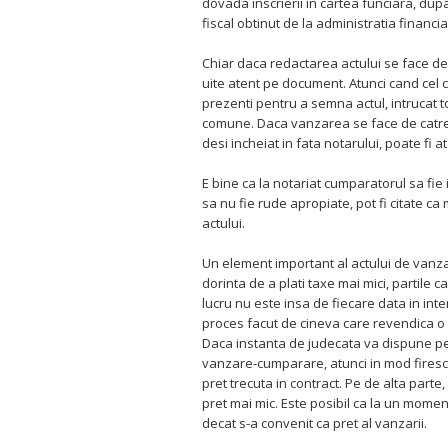
dovada inscrierii in cartea funciara, dupa
fiscal obtinut de la administratia financia
Chiar daca redactarea actului se face de
uite atent pe document. Atunci cand cel ca
prezenti pentru a semna actul, intrucat t
comune. Daca vanzarea se face de catre unu
desi incheiat in fata notarului, poate fi ata
E bine ca la notariat cumparatorul sa fi
sa nu fie rude apropiate, pot fi citate c
actului.
Un element important al actului de vanzar
dorinta de a plati taxe mai mici, partile c
lucru nu este insa de fiecare data in inte
proces facut de cineva care revendica o c
Daca instanta de judecata va dispune pe
vanzare-cumparare, atunci in mod firesc
pret trecuta in contract. Pe de alta parte
pret mai mic. Este posibil ca la un mome
decat s-a convenit ca pret al vanzarii.