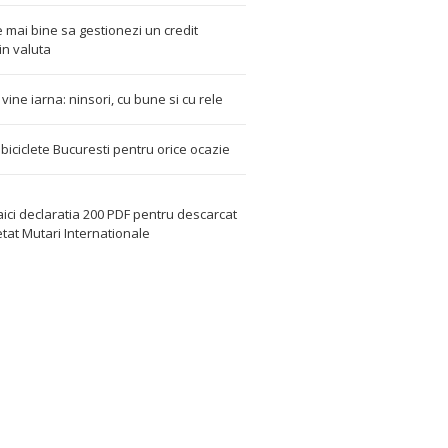
 mai bine sa gestionezi un credit
in valuta
t vine iarna: ninsori, cu bune si cu rele
i biciclete Bucuresti pentru orice ocazie
aici declaratia 200 PDF
pentru descarcat
etat
Mutari Internationale