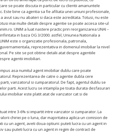
n care se poate discuta in particular cu clientii amanuntele
tc. Este bine ca agentia sa fie afiliata unei uniuni profesionale,
a a avut sau nu abateri si daca este acreditata. Totusi, nu este
totusi mai multe detalii despre agentie se poate accesa site-ul
nim.ro. UNIM a luat nastere practic prin reorganizarea UNAI –
 infiintata in baza OG 3/2000. astfel, Uniunea Nationala a
 UNIM este o organizatie profesionala, patronala,
guvernamentala, reprezentativa in domeniul imobiliar la nivel
nal. Pe site se pot obtine detalii atat despre agentiile
espre agentii imobiliari.
a impus asa numitul agent imobiliar dublu care poate
zatorul. Reprezentarea de catre o agentie dubla cere
arti, vanzatorul si cumparatorul. De fapt, agentul dublu se
or parti. Acest lucru se intampla pe toata durata desfasurari
ului imobiliar este platit atat de vanzator cat si de
uat intre 3-6% si impartit intre vanzator si cumparator. La
valorii chiriei pe o luna, dar majoritatea aplica un comision de
ti cu un agent, aveti doua optiuni: puteti lucra cu un agent in
v sau puteti lucra cu un agent in regim de contract de