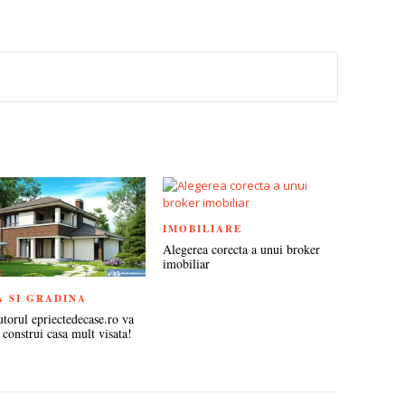
TEREST
IMOBILIARE
Alegerea corecta a unui broker
imobiliar
A SI GRADINA
utorul epriectedecase.ro va
 construi casa mult visata!