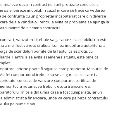
naleze daca in contract nu sunt precizate conditiile si
ie sa elibereze imobilul. In cazul in care se trece cu vederea
 a se confrunta cu un proprietar incapatanat care din diverse
care deja a vandut-o. Pentru a evita ca problema sa ajunga la
orita inainte de a semna contractul.
 In contract, vanzatorul trebuie sa garanteze ca imobilul nu este
a nu a mai fost vandut si altuia. Lumea imobiliara autohtona a
reaga de scandaluri pornite de la faptul ca escrocii, cu
iliarde. Pentru a se evita asemenea situatii, este bine ca
mplet.
parare, oricine poate fi sigur ca este proprietar. Masurile de
 Astfel cumparatorul trebuie sa se asigure ca cel care i-a
oprietate: contract de vanzare-cumparare, certificat de
enea, tot la notariat va trebui trecuta transcrierea,
paratorului. In cele din urma casa a fost cumparata, iar un
 la administratia financiara, unde va cere pe baza contractului
ilului pe numele sau.