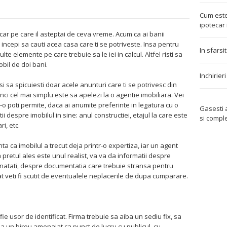
Cum este
ipotecar 
ecar pe care il asteptai de ceva vreme. Acum ca ai banii
incepi sa cauti acea casa care ti se potriveste. Insa pentru
In sfarsi
e elemente pe care trebuie sa le iei in calcul. Altfel risti sa
obil de doi bani.
Inchirier
si sa spicuiesti doar acele anunturi care ti se potrivesc din
ci cel mai simplu este sa apelezi la o agentie imobiliara. Vei
 poti permite, daca ai anumite preferinte in legatura cu o
Gasesti
 despre imobilul in sine: anul constructiei, etajul la care este
si compl
i, etc.
ta ca imobilul a trecut deja printr-o expertiza, iar un agent
pretul ales este unul realist, va va da informatii despre
atati, despre documentatia care trebuie stransa pentru
t veti fi scutit de eventualele neplacerile de dupa cumparare.
ie usor de identificat. Firma trebuie sa aiba un sediu fix, sa
iba un birou amenajat ca punct de lucru cu publicul, cu