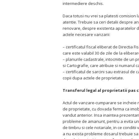
intermediere deschis.
Daca totusi nu vrei sa platesti comision l
atentie. Trebuie sa ceri detalii despre an
renovare, despre existenta aparatelor de
actele necesare vanzarii:
– certificatul fiscal eliberat de Directia F
care este valabil 30 de zile de la eliberar
– planurile cadastrale, intocmite de un p
si Cartografie, care atribuie si numarul c
– certificatul de sarcini sau extrasul de
copii dupa actele de proprietate.
Transferul legal al proprietatii pas 
Actul de vanzare-cumparare se incheie nu
de proprietate, cu dovada ferma ca imobil
vandut anterior. Insa inaintea prezentari
probleme de amanunt, pentru a evita unele 
de timbru si cele notariale, in ce conditii 
a nu exista probleme dosarul trebuie sa f