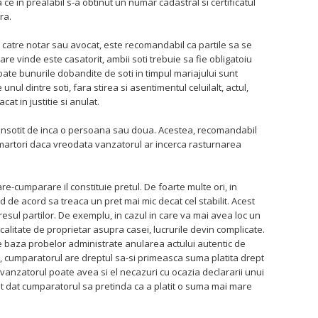
 ce in prealabil s-a obtinut un numar cadastral si certificatul
ra.
 catre notar sau avocat, este recomandabil ca partile sa se
re vinde este casatorit, ambii soti trebuie sa fie obligatoiu
oate bunurile dobandite de soti in timpul mariajului sunt
l dintre soti, fara stirea si asentimentul celuilalt, actul,
cat in justitie si anulat.
e insotit de inca o persoana sau doua. Acestea, recomandabil
a martori daca vreodata vanzatorul ar incerca rasturnarea
e-cumparare il constituie pretul. De foarte multe ori, in
ad de acord sa treaca un pret mai mic decat cel stabilit. Acest
resul partilor. De exemplu, in cazul in care va mai avea loc un
alitate de proprietar asupra casei, lucrurile devin complicate.
 baza probelor administrate anularea actului autentic de
, cumparatorul are dreptul sa-si primeasca suma platita drept
, vanzatorul poate avea si el necazuri cu ocazia declararii unui
nt dat cumparatorul sa pretinda ca a platit o suma mai mare