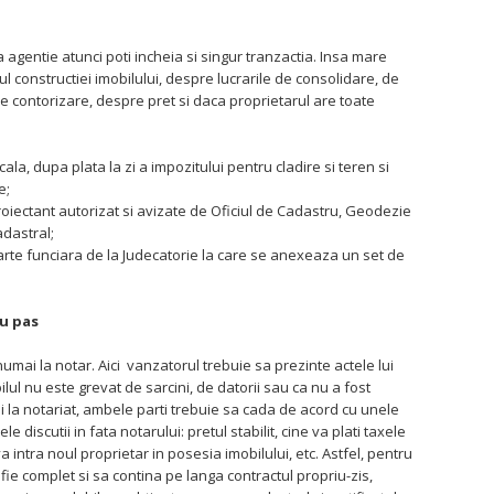
a agentie atunci poti incheia si singur tranzactia. Insa mare
ul constructiei imobilului, despre lucrarile de consolidare, de
 contorizare, despre pret si daca proprietarul are toate
iscala, dupa plata la zi a impozitului pentru cladire si teren si
e;
roiectant autorizat si avizate de Oficiul de Cadastru, Geodezie
adastral;
 carte funciara de la Judecatorie la care se anexeaza un set de
cu pas
mai la notar. Aici vanzatorul trebuie sa prezinte actele lui
ul nu este grevat de sarcini, de datorii sau ca nu a fost
i la notariat, ambele parti trebuie sa cada de acord cu unele
discutii in fata notarului: pretul stabilit, cine va plati taxele
va intra noul proprietar in posesia imobilului, etc. Astfel, pentru
ie complet si sa contina pe langa contractul propriu-zis,