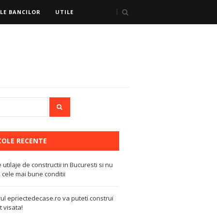
LE BANCILOR
UTILE
COLE RECENTE
e utilaje de constructii in Bucuresti si nu
 cele mai bune conditii
ul epriectedecase.ro va puteti construi
 visata!