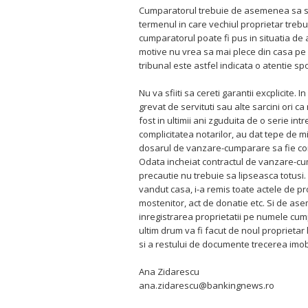
Cumparatorul trebuie de asemenea sa sem
termenul in care vechiul proprietar trebu
cumparatorul poate fi pus in situatia de
motive nu vrea sa mai plece din casa pe 
tribunal este astfel indicata o atentie sp
Nu va sfiiti sa cereti garantii excplicite.
grevat de servituti sau alte sarcini ori c
fost in ultimii ani zguduita de o serie int
complicitatea notarilor, au dat tepe de m
dosarul de vanzare-cumparare sa fie co
Odata incheiat contractul de vanzare-cum
precautie nu trebuie sa lipseasca totusi.
vandut casa, i-a remis toate actele de pr
mostenitor, act de donatie etc. Si de asem
inregistrarea proprietatii pe numele cum
ultim drum va fi facut de noul proprietar
si a restului de documente trecerea imob
Ana Zidarescu
ana.zidarescu@bankingnews.ro