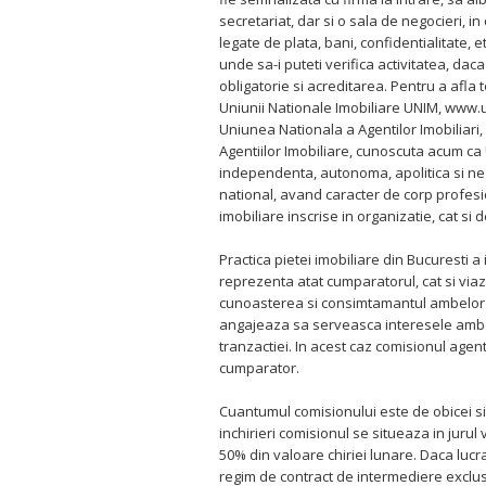
secretariat, dar si o sala de negocieri, i
legate de plata, bani, confidentialitate, e
unde sa-i puteti verifica activitatea, dac
obligatorie si acreditarea. Pentru a afla 
Uniunii Nationale Imobiliare UNIM, www.u
Uniunea Nationala a Agentilor Imobiliari,
Agentiilor Imobiliare, cunoscuta acum ca
independenta, autonoma, apolitica si ne
national, avand caracter de corp profesio
imobiliare inscrise in organizatie, cat si d
Practica pietei imobiliare din Bucuresti 
reprezenta atat cumparatorul, cat si via
cunoasterea si consimtamantul ambelor p
angajeaza sa serveasca interesele ambel
tranzactiei. In acest caz comisionul agent
cumparator.
Cuantumul comisionului este de obicei sit
inchirieri comisionul se situeaza in jurul 
50% din valoare chiriei lunare. Daca lucra
regim de contract de intermediere exclusi