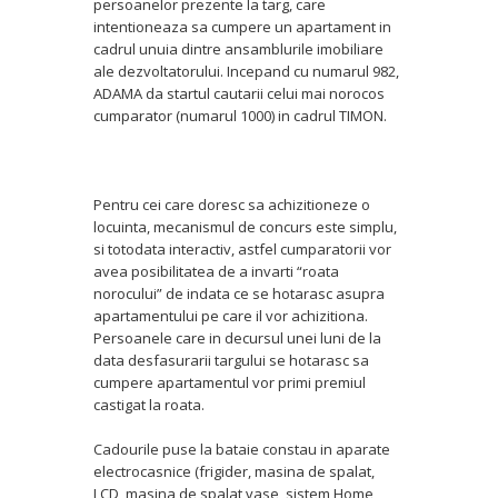
persoanelor prezente la targ, care
intentioneaza sa cumpere un apartament in
cadrul unuia dintre ansamblurile imobiliare
ale dezvoltatorului. Incepand cu numarul 982,
ADAMA da startul cautarii celui mai norocos
cumparator (numarul 1000) in cadrul TIMON.
Pentru cei care doresc sa achizitioneze o
locuinta, mecanismul de concurs este simplu,
si totodata interactiv, astfel cumparatorii vor
avea posibilitatea de a invarti “roata
norocului” de indata ce se hotarasc asupra
apartamentului pe care il vor achizitiona.
Persoanele care in decursul unei luni de la
data desfasurarii targului se hotarasc sa
cumpere apartamentul vor primi premiul
castigat la roata.
Cadourile puse la bataie constau in aparate
electrocasnice (frigider, masina de spalat,
LCD, masina de spalat vase, sistem Home