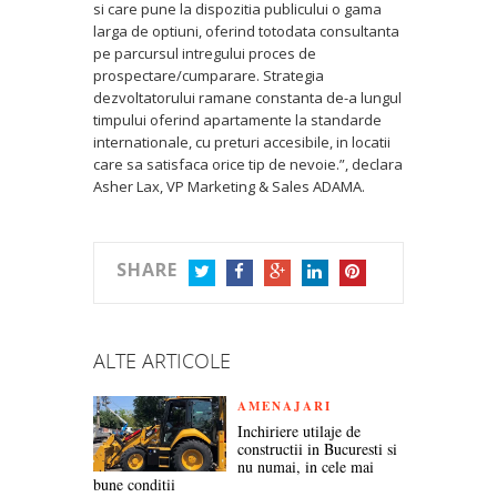
si care pune la dispozitia publicului o gama
larga de optiuni, oferind totodata consultanta
pe parcursul intregului proces de
prospectare/cumparare. Strategia
dezvoltatorului ramane constanta de-a lungul
timpului oferind apartamente la standarde
internationale, cu preturi accesibile, in locatii
care sa satisfaca orice tip de nevoie.”, declara
Asher Lax, VP Marketing & Sales ADAMA.
SHARE
TWITTER
FACEBOOK
GOOGLE+
LINKEDIN
PINTEREST
ALTE ARTICOLE
AMENAJARI
Inchiriere utilaje de
constructii in Bucuresti si
nu numai, in cele mai
bune conditii