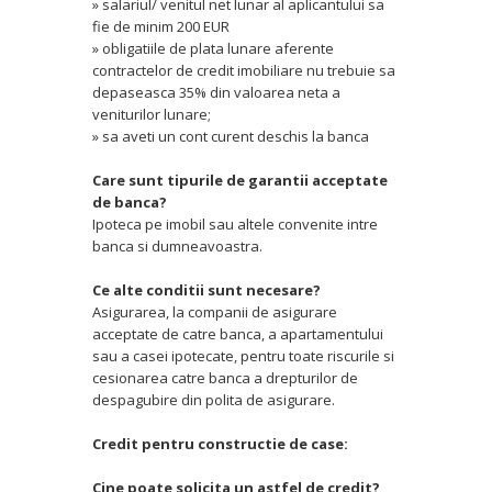
» salariul/ venitul net lunar al aplicantului sa
fie de minim 200 EUR
» obligatiile de plata lunare aferente
contractelor de credit imobiliare nu trebuie sa
depaseasca 35% din valoarea neta a
veniturilor lunare;
» sa aveti un cont curent deschis la banca
Care sunt tipurile de garantii acceptate
de banca?
Ipoteca pe imobil sau altele convenite intre
banca si dumneavoastra.
Ce alte conditii sunt necesare?
Asigurarea, la companii de asigurare
acceptate de catre banca, a apartamentului
sau a casei ipotecate, pentru toate riscurile si
cesionarea catre banca a drepturilor de
despagubire din polita de asigurare.
Credit pentru constructie de case:
Cine poate solicita un astfel de credit?