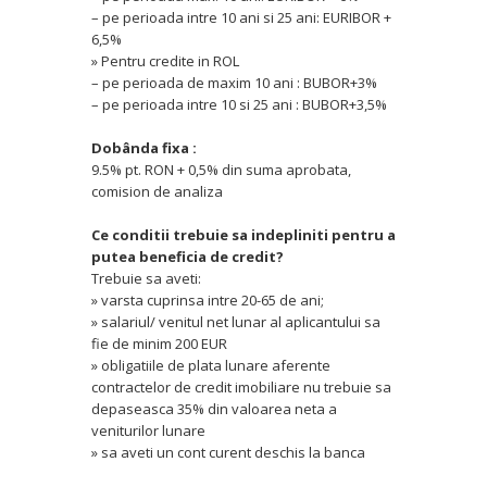
– pe perioada intre 10 ani si 25 ani: EURIBOR +
6,5%
» Pentru credite in ROL
– pe perioada de maxim 10 ani : BUBOR+3%
– pe perioada intre 10 si 25 ani : BUBOR+3,5%
Dobânda fixa :
9.5% pt. RON + 0,5% din suma aprobata,
comision de analiza
Ce conditii trebuie sa indepliniti pentru a
putea beneficia de credit?
Trebuie sa aveti:
» varsta cuprinsa intre 20-65 de ani;
» salariul/ venitul net lunar al aplicantului sa
fie de minim 200 EUR
» obligatiile de plata lunare aferente
contractelor de credit imobiliare nu trebuie sa
depaseasca 35% din valoarea neta a
veniturilor lunare
» sa aveti un cont curent deschis la banca