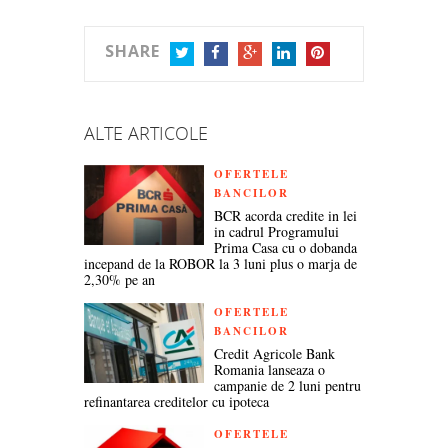
SHARE
TWITTER
FACEBOOK
GOOGLE+
LINKEDIN
PINTEREST
ALTE ARTICOLE
OFERTELE
BANCILOR
BCR acorda credite in lei
in cadrul Programului
Prima Casa cu o dobanda
incepand de la ROBOR la 3 luni plus o marja de
2,30% pe an
OFERTELE
BANCILOR
Credit Agricole Bank
Romania lanseaza o
campanie de 2 luni pentru
refinantarea creditelor cu ipoteca
OFERTELE