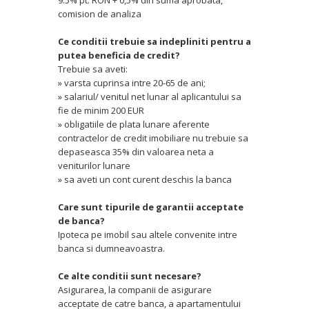
9.5% pt. RON + 0,5% din suma aprobata,
comision de analiza
Ce conditii trebuie sa indepliniti pentru a
putea beneficia de credit?
Trebuie sa aveti:
» varsta cuprinsa intre 20-65 de ani;
» salariul/ venitul net lunar al aplicantului sa
fie de minim 200 EUR
» obligatiile de plata lunare aferente
contractelor de credit imobiliare nu trebuie sa
depaseasca 35% din valoarea neta a
veniturilor lunare
» sa aveti un cont curent deschis la banca
Care sunt tipurile de garantii acceptate
de banca?
Ipoteca pe imobil sau altele convenite intre
banca si dumneavoastra.
Ce alte conditii sunt necesare?
Asigurarea, la companii de asigurare
acceptate de catre banca, a apartamentului