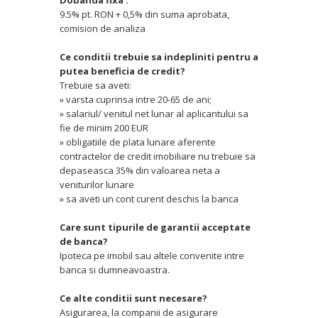
Dobânda fixa :
9.5% pt. RON + 0,5% din suma aprobata,
comision de analiza
Ce conditii trebuie sa indepliniti pentru a
putea beneficia de credit?
Trebuie sa aveti:
» varsta cuprinsa intre 20-65 de ani;
» salariul/ venitul net lunar al aplicantului sa
fie de minim 200 EUR
» obligatiile de plata lunare aferente
contractelor de credit imobiliare nu trebuie sa
depaseasca 35% din valoarea neta a
veniturilor lunare
» sa aveti un cont curent deschis la banca
Care sunt tipurile de garantii acceptate
de banca?
Ipoteca pe imobil sau altele convenite intre
banca si dumneavoastra.
Ce alte conditii sunt necesare?
Asigurarea, la companii de asigurare