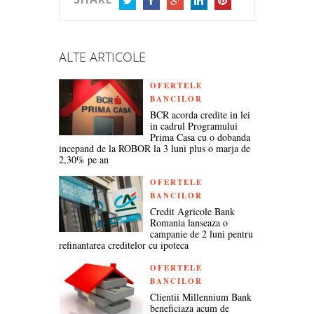
TWITTER
FACEBOOK
GOOGLE+
LINKEDIN
PINTEREST
ALTE ARTICOLE
OFERTELE
BANCILOR
BCR acorda credite in lei
in cadrul Programului
Prima Casa cu o dobanda
incepand de la ROBOR la 3 luni plus o marja de
2,30% pe an
OFERTELE
BANCILOR
Credit Agricole Bank
Romania lanseaza o
campanie de 2 luni pentru
refinantarea creditelor cu ipoteca
OFERTELE
BANCILOR
Clientii Millennium Bank
beneficiaza acum de