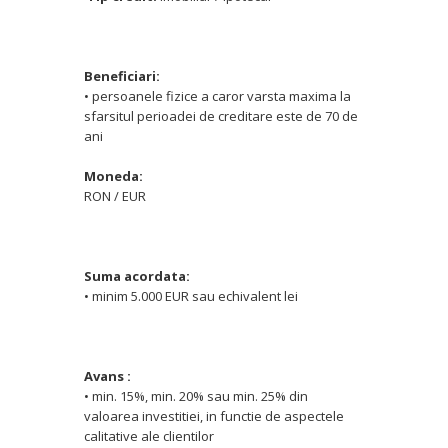
Beneficiari:
• persoanele fizice a caror varsta maxima la
sfarsitul perioadei de creditare este de 70 de
ani
Moneda:
RON / EUR
Suma acordata:
• minim 5.000 EUR sau echivalent lei
Avans :
• min. 15%, min. 20% sau min. 25% din
valoarea investitiei, in functie de aspectele
calitative ale clientilor