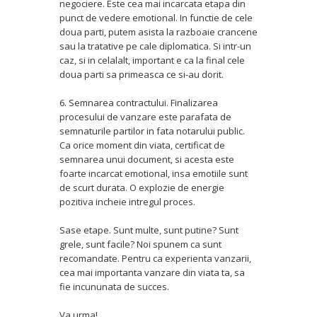
negociere. Este cea mai incarcata etapa din
punct de vedere emotional. In functie de cele
doua parti, putem asista la razboaie crancene
sau la tratative pe cale diplomatica. Si intr-un
caz, si in celalalt, important e ca la final cele
doua parti sa primeasca ce si-au dorit.
6. Semnarea contractului. Finalizarea
procesului de vanzare este parafata de
semnaturile partilor in fata notarului public.
Ca orice moment din viata, certificat de
semnarea unui document, si acesta este
foarte incarcat emotional, insa emotiile sunt
de scurt durata. O explozie de energie
pozitiva incheie intregul proces.
Sase etape. Sunt multe, sunt putine? Sunt
grele, sunt facile? Noi spunem ca sunt
recomandate. Pentru ca experienta vanzarii,
cea mai importanta vanzare din viata ta, sa
fie incununata de succes.
Va urma!