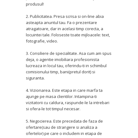
produsul!
2. Publicitatea. Presa scrisa si on-line abia
asteapta anuntul tau. Fa o prezentare
atragatoare, dar in acelasi timp corecta, a
locuintei tale. Foloseste toate mijloacele: text,
fotografie, video.
3. Consiliere de specialitate. Asa cum am spus
deja, o agentie imobiliara profesionista
lucreaza in locul tau, oferindu-ti in schimbul
comisionului timp, bani(pretul dorit) si
siguranta.
4. Vizionarea. Este etapa in care marfa ta
ajunge pe masa clientilor. Intampina-ti
vizitatorii cu caldura, raspunde-le la intrebari
si ofera-le tot timpul necesar.
5. Negocierea. Este precedata de faza de
ofertare(sau de strangere si analiza a
ofertelor) pe care o includem in etapa de