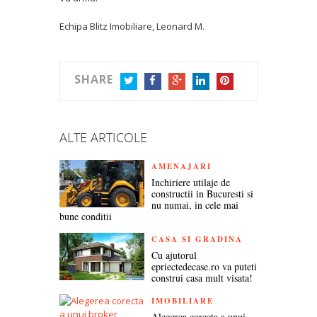
Echipa Blitz Imobiliare, Leonard M.
SHARE
TWITTER
FACEBOOK
GOOGLE+
LINKEDIN
PINTEREST
ALTE ARTICOLE
AMENAJARI
Inchiriere utilaje de
constructii in Bucuresti si
nu numai, in cele mai
bune conditii
CASA SI GRADINA
Cu ajutorul
epriectedecase.ro va puteti
construi casa mult visata!
IMOBILIARE
Alegerea corecta a unui