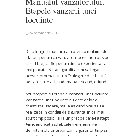
Manualul vanzatorului.
Etapele vanzarii unei
locuinte
24 octombrie 2012
De-a lungul timpului ti-am oferit o multime de
sfaturi, pentru ca vanzarea, acest nou pas pe
care-l faci, sa fie pentru tine o experienta cat
mai placuta. Ne-am gandit acum sa legam
aceste informatii intr-o "culegere de sfaturi",
pe care sa le ai la indemana oricand, oriunde.
Azi incepem cu etapele vanzarii unei locuinte.
Vanzarea unei locuinte nu este deloc o
chestiune usoara, mai ales cand vrei sa se
realizeze in conditii de siguranta, in cel mai
scurt timp posibil si la un pret pe care-l astepti.
Am identificat astfel, cele trei elemente
definitorii ale unei vanzari: siguranta, timp si