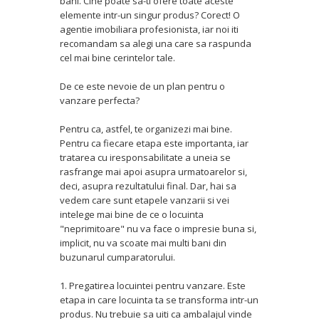
bani. Cine poate sa-ti ofere toate aceste
elemente intr-un singur produs? Corect! O
agentie imobiliara profesionista, iar noi iti
recomandam sa alegi una care sa raspunda
cel mai bine cerintelor tale.
De ce este nevoie de un plan pentru o
vanzare perfecta?
Pentru ca, astfel, te organizezi mai bine.
Pentru ca fiecare etapa este importanta, iar
tratarea cu iresponsabilitate a uneia se
rasfrange mai apoi asupra urmatoarelor si,
deci, asupra rezultatului final. Dar, hai sa
vedem care sunt etapele vanzarii si vei
intelege mai bine de ce o locuinta
"neprimitoare" nu va face o impresie buna si,
implicit, nu va scoate mai multi bani din
buzunarul cumparatorului.
1. Pregatirea locuintei pentru vanzare. Este
etapa in care locuinta ta se transforma intr-un
produs. Nu trebuie sa uiti ca ambalajul vinde