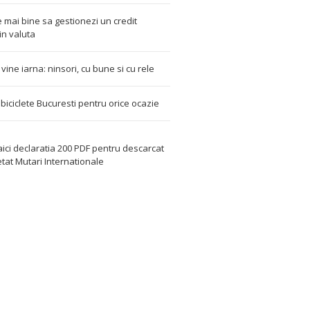
 mai bine sa gestionezi un credit
in valuta
t vine iarna: ninsori, cu bune si cu rele
i biciclete Bucuresti pentru orice ocazie
aici declaratia 200 PDF
pentru descarcat
etat
Mutari Internationale