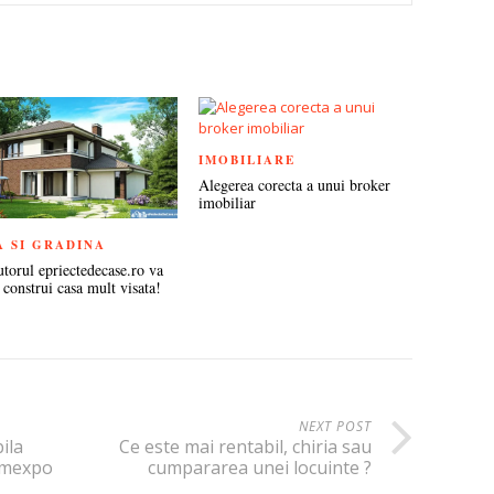
TEREST
IMOBILIARE
Alegerea corecta a unui broker
imobiliar
A SI GRADINA
utorul epriectedecase.ro va
 construi casa mult visata!
NEXT POST
ila
Ce este mai rentabil, chiria sau
omexpo
cumpararea unei locuinte ?