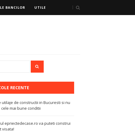
LE BANCILOR
UTILE
COLE RECENTE
e utilaje de constructii in Bucuresti si nu
 cele mai bune conditii
ul epriectedecase.ro va puteti construi
 visata!