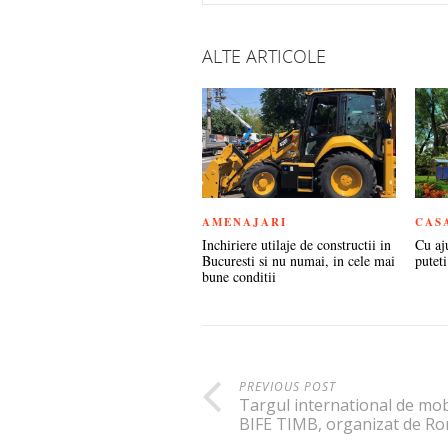
TWITTER
FACEBOOK
GOOGLE+
LINKEDIN
PIN
ALTE ARTICOLE
AMENAJARI
CAS
Inchiriere utilaje de constructii in
Cu aj
Bucuresti si nu numai, in cele mai
puteti
bune conditii
PREVIOUS POST
Targul international de mob
BIFE TIMB, organizat de R