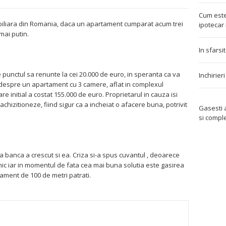
Cum este
mobiliara din Romania, daca un apartament cumparat acum trei
ipotecar 
mai putin.
In sfarsi
e punctul sa renunte la cei 20.000 de euro, in speranta ca va
Inchirier
despre un apartament cu 3 camere, aflat in complexul
e initial a costat 155.000 de euro. Proprietarul in cauza isi
achizitioneze, fiind sigur ca a incheiat o afacere buna, potrivit
Gasesti
si compl
la banca a crescut si ea. Criza si-a spus cuvantul , deoarece
 mic iar in momentul de fata cea mai buna solutia este gasirea
ament de 100 de metri patrati.