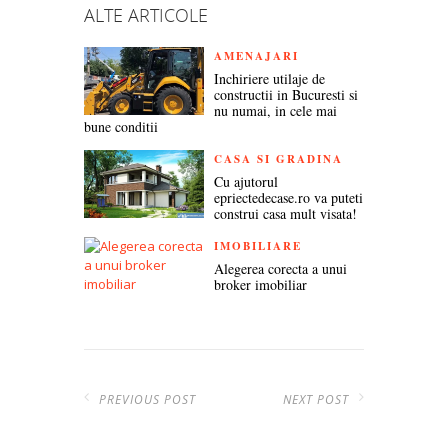
ALTE ARTICOLE
AMENAJARI
Inchiriere utilaje de
constructii in Bucuresti si
nu numai, in cele mai
bune conditii
CASA SI GRADINA
Cu ajutorul
epriectedecase.ro va puteti
construi casa mult visata!
IMOBILIARE
Alegerea corecta a unui
broker imobiliar
PREVIOUS POST
NEXT POST