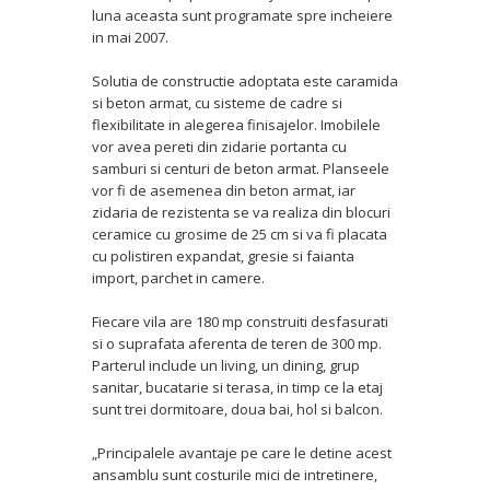
luna aceasta sunt programate spre incheiere
in mai 2007.
Solutia de constructie adoptata este caramida
si beton armat, cu sisteme de cadre si
flexibilitate in alegerea finisajelor. Imobilele
vor avea pereti din zidarie portanta cu
samburi si centuri de beton armat. Planseele
vor fi de asemenea din beton armat, iar
zidaria de rezistenta se va realiza din blocuri
ceramice cu grosime de 25 cm si va fi placata
cu polistiren expandat, gresie si faianta
import, parchet in camere.
Fiecare vila are 180 mp construiti desfasurati
si o suprafata aferenta de teren de 300 mp.
Parterul include un living, un dining, grup
sanitar, bucatarie si terasa, in timp ce la etaj
sunt trei dormitoare, doua bai, hol si balcon.
„Principalele avantaje pe care le detine acest
ansamblu sunt costurile mici de intretinere,