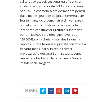
calitatea executiei, gestionarea eficienta a
spatiilor, aproprierea de DN 1 si vecinatatea
padurii. Un asemenea proiect modern pentru
clasa medie lipsea de pe piata. Cererea este
foarte mare, lucru demonstrat din vanzarea
primelor patru imobile in nici o luna de la
inceperea constructiei. Preturile sunt foarte
bune – 139.000 Euro (designer level) sau
159.000 Euro (la cheie) – mai ales in lumina
raportului intre teren si suprafata construita a
fiecarui imobil, dar si in cea a calitatii
proiectului,” a declarat Sorin Lacusta, senior
real estate broker in departamentul Vanzari
Rezidentiale, Regatta.
SHARE
TWITTER
FACEBOOK
GOOGLE+
LINKEDIN
PINTEREST