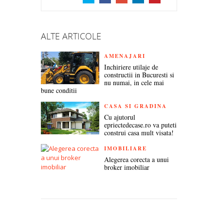
TWITTER
FACEBOOK
GOOGLE+
LINKEDIN
PINTEREST
ALTE ARTICOLE
AMENAJARI
Inchiriere utilaje de
constructii in Bucuresti si
nu numai, in cele mai
bune conditii
CASA SI GRADINA
Cu ajutorul
epriectedecase.ro va puteti
construi casa mult visata!
IMOBILIARE
Alegerea corecta a unui
broker imobiliar