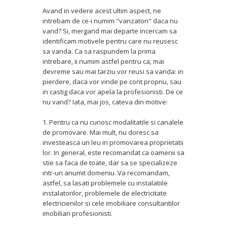
Avand in vedere acest ultim aspect, ne
intrebam de ce-i numim "vanzatori" daca nu
vand? Si, mergand mai departe incercam sa
identificam motivele pentru care nu reusesc
sa vanda. Ca sa raspundem la prima
intrebare, ii numim astfel pentru ca, mai
devreme sau mai tarziu vor reusi sa vanda: in
pierdere, daca vor vinde pe cont propriu, sau
in castig daca vor apela la profesionisti. De ce
nu vand? Iata, mai jos, cateva din motive:
1. Pentru ca nu cunosc modalitatile si canalele
de promovare. Mai mult, nu doresc sa
investeasca un leu in promovarea proprietatii
lor. In general, este recomandat ca oamenii sa
stie sa faca de toate, dar sa se specializeze
intr-un anumit domeniu. Va recomandam,
astfel, sa lasati problemele cu instalatiile
instalatorilor, problemele de electricitate
electricienilor si cele imobiliare consultantilor
imobiliari profesionisti.