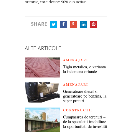
britanic, care detine 90% din actiuni.
SHARE
TWITTER
FACEBOOK
GOOGLE+
LINKEDIN
PINTEREST
ALTE ARTICOLE
AMENAJARI
Tigla metalica, o varianta
la indemana oriunde
AMENAJARI
Generatoare diesel si
generatoare pe benzina, la
super preturi
CONSTRUCTII
Cumpararea de terenuri –
de la speculatii imobiliare
la oportunitati de investitii