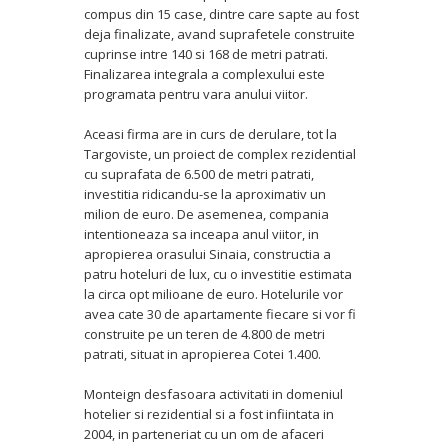
compus din 15 case, dintre care sapte au fost
deja finalizate, avand suprafetele construite
cuprinse intre 140 si 168 de metri patrati.
Finalizarea integrala a complexului este
programata pentru vara anului viitor.
Aceasi firma are in curs de derulare, tot la
Targoviste, un proiect de complex rezidential
cu suprafata de 6.500 de metri patrati,
investitia ridicandu-se la aproximativ un
milion de euro. De asemenea, compania
intentioneaza sa inceapa anul viitor, in
apropierea orasului Sinaia, constructia a
patru hoteluri de lux, cu o investitie estimata
la circa opt milioane de euro. Hotelurile vor
avea cate 30 de apartamente fiecare si vor fi
construite pe un teren de 4.800 de metri
patrati, situat in apropierea Cotei 1.400.
Monteign desfasoara activitati in domeniul
hotelier si rezidential si a fost infiintata in
2004, in parteneriat cu un om de afaceri