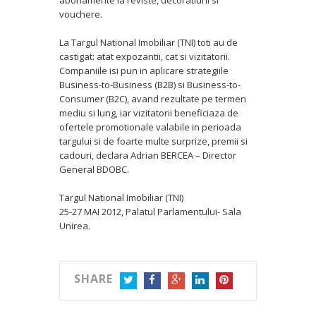
abonamente la reviste, decoratiuni si
vouchere.
La Targul National Imobiliar (TNI) toti au de
castigat: atat expozantii, cat si vizitatorii.
Companiile isi pun in aplicare strategiile
Business-to-Business (B2B) si Business-to-
Consumer (B2C), avand rezultate pe termen
mediu si lung, iar vizitatorii beneficiaza de
ofertele promotionale valabile in perioada
targului si de foarte multe surprize, premii si
cadouri, declara Adrian BERCEA – Director
General BDOBC.
Targul National Imobiliar (TNI)
25-27 MAI 2012, Palatul Parlamentului- Sala
Unirea.
SHARE
TWITTER
FACEBOOK
GOOGLE+
LINKEDIN
PINTEREST