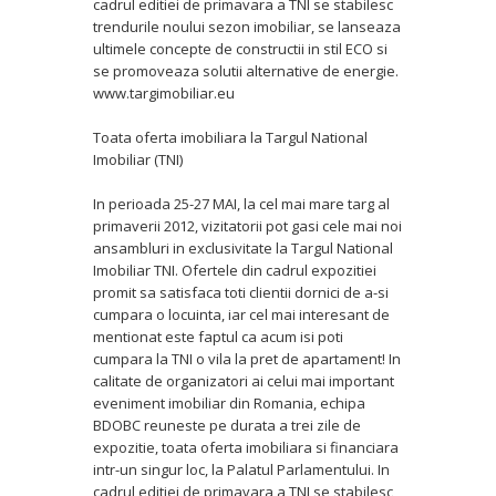
cadrul editiei de primavara a TNI se stabilesc
trendurile noului sezon imobiliar, se lanseaza
ultimele concepte de constructii in stil ECO si
se promoveaza solutii alternative de energie.
www.targimobiliar.eu
Toata oferta imobiliara la Targul National
Imobiliar (TNI)
In perioada 25-27 MAI, la cel mai mare targ al
primaverii 2012, vizitatorii pot gasi cele mai noi
ansambluri in exclusivitate la Targul National
Imobiliar TNI. Ofertele din cadrul expozitiei
promit sa satisfaca toti clientii dornici de a-si
cumpara o locuinta, iar cel mai interesant de
mentionat este faptul ca acum isi poti
cumpara la TNI o vila la pret de apartament! In
calitate de organizatori ai celui mai important
eveniment imobiliar din Romania, echipa
BDOBC reuneste pe durata a trei zile de
expozitie, toata oferta imobiliara si financiara
intr-un singur loc, la Palatul Parlamentului. In
cadrul editiei de primavara a TNI se stabilesc