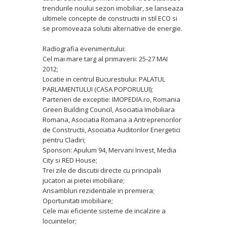
trendurile noului sezon imobiliar, se lanseaza
ultimele concepte de constructii in stil ECO si
se promoveaza solutii alternative de energie.
Radiografia evenimentului:
Cel mai mare targ al primaverii: 25-27 MAI
2012;
Locatie in centrul Bucurestiului: PALATUL
PARLAMENTULUI (CASA POPORULUI);
Parteneri de exceptie: IMOPEDIA.ro, Romania
Green Building Council, Asociatia Imobiliara
Romana, Asociatia Romana a Antreprenorilor
de Constructii, Asociatia Auditorilor Energetici
pentru Cladiri;
Sponsori: Apulum 94, Mervani Invest, Media
City si RED House;
Trei zile de discutii directe cu principalii
jucatori ai pietei imobiliare;
Ansambluri rezidentiale in premiera;
Oportunitati imobiliare;
Cele mai eficiente sisteme de incalzire a
locuintelor;