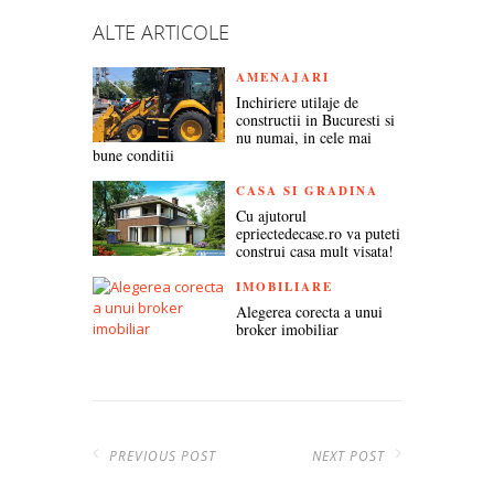
ALTE ARTICOLE
AMENAJARI
Inchiriere utilaje de
constructii in Bucuresti si
nu numai, in cele mai
bune conditii
CASA SI GRADINA
Cu ajutorul
epriectedecase.ro va puteti
construi casa mult visata!
IMOBILIARE
Alegerea corecta a unui
broker imobiliar
PREVIOUS POST
NEXT POST