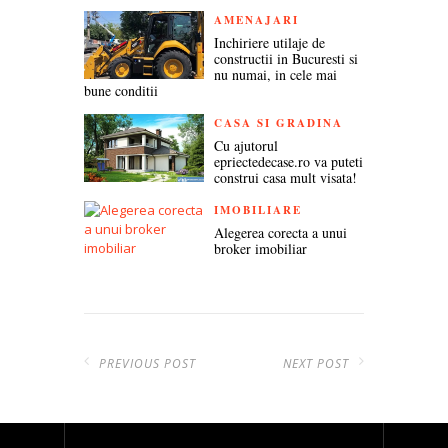
AMENAJARI
Inchiriere utilaje de
constructii in Bucuresti si
nu numai, in cele mai
bune conditii
CASA SI GRADINA
Cu ajutorul
epriectedecase.ro va puteti
construi casa mult visata!
IMOBILIARE
Alegerea corecta a unui
broker imobiliar
PREVIOUS POST
NEXT POST