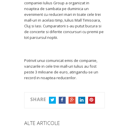
companiei Iulius Group a organizat in
noaptea de sambata pe duminica un
eveniment cu reduceri mari in toate cele trei
mall-uri in acelasi timp, Iulius Mall Timisoara,
Cluj si Iasi. Cumparatorii s-au putut bucura si
de concerte si diferite concursuri cu premii pe
tot parcursul noptii.
Potrivit unui comunicat emis de companie,
vanzarile in cele trei mall-uri Iulius au fost
peste 3 milioane de euro, atingandu-se un
record in noaptea reducerilor.
SHARE
TWITTER
FACEBOOK
GOOGLE+
LINKEDIN
PINTEREST
ALTE ARTICOLE