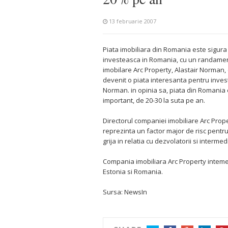
13 februarie 2007
Piata imobiliara din Romania este sigura 
investeasca in Romania, cu un randament 
imobilare Arc Property, Alastair Norman,
devenit o piata interesanta pentru inves
Norman. in opinia sa, piata din Romania 
important, de 20-30 la suta pe an.
Directorul companiei imobiliare Arc Prope
reprezinta un factor major de risc pentr
grija in relatia cu dezvolatorii si interme
Compania imobiliara Arc Property intemedi
Estonia si Romania.
Sursa: NewsIn