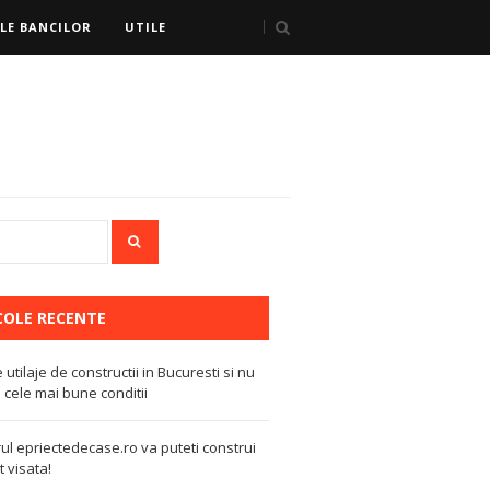
LE BANCILOR
UTILE
COLE RECENTE
e utilaje de constructii in Bucuresti si nu
 cele mai bune conditii
ul epriectedecase.ro va puteti construi
 visata!