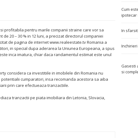
Cum este
ipotecar 
si profitabila pentru marile companii straine care vor sa
In sfarsi
de 20 – 30 % in 12 luni, a precizat directorul companiei
 citat de pagina de internet www.realeestate.tv Romania a
Inchirier
titori, in special dupa aderarea la Uniunea Europeana, a spus
este inca imatura, chiar daca randamentul estimat este unul
Gasesti
si compl
rty considera ca investitiile in imobilele din Romania nu
u potentialii cumparatori, insa recomanda acestora sa aiba
diarii prin care efectueaza tranzactiile.
aza tranzactii pe piata imobiliara din Letonia, Slovacia,