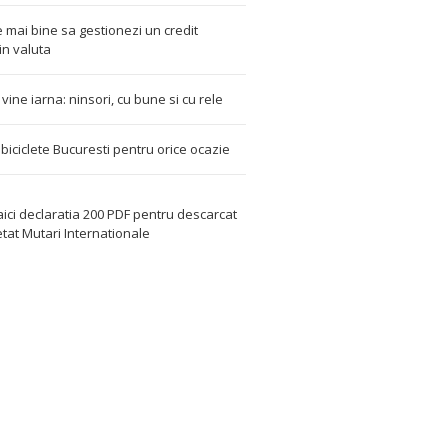
 mai bine sa gestionezi un credit
in valuta
t vine iarna: ninsori, cu bune si cu rele
i biciclete Bucuresti pentru orice ocazie
aici declaratia 200 PDF
pentru descarcat
etat
Mutari Internationale