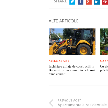
SHARE
TWITTER
FACEBOOK
GOOGLE+
LINKEDIN
PIN
ALTE ARTICOLE
AMENAJARI
CAS
Inchiriere utilaje de constructii in
Cu aj
Bucuresti si nu numai, in cele mai
puteti
bune conditii
PREVIOUS POST
Apartamentele rezidentiale 