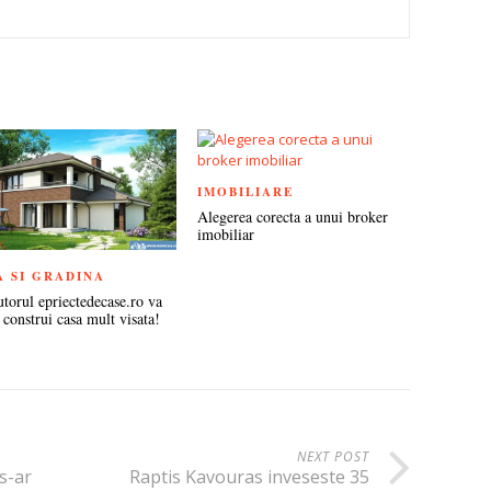
TEREST
IMOBILIARE
Alegerea corecta a unui broker
imobiliar
A SI GRADINA
utorul epriectedecase.ro va
 construi casa mult visata!
NEXT POST
s-ar
Raptis Kavouras inveseste 35