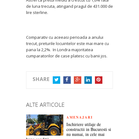
Astfel ca pretul mediu a crescut cu 1,6% fata
de luna trecuta, atingand pragul de 431.000 de
lire sterline.
Comparativ cu aceeasi perioada a anului
trecut, preturile locuintelor este mai mare cu
pana la 2,2%. In Londra majoritatea
cumparatorilor de case platesc cu banii jos.
SHARE
TWITTER
FACEBOOK
GOOGLE+
LINKEDIN
PINTEREST
ALTE ARTICOLE
AMENAJARI
Inchiriere utilaje de
constructii in Bucuresti si
nu numai, in cele mai