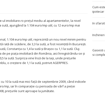
Cum este
ipotecar 
e-ul imobiliare.ro preţul mediu al apartamentelor, la nivel
In sfarsi
 la sută, ajungând la 1.104 euro/mp util, cu 12 euro/mp mai
Inchirier
onal, 1.104 euro/mp util, reprezintă un nou nivel minim pentru
rată de scădere, de 3,3 la sută, a fost resimţită în Bucureşti.
ă, Constanţa cu 1,4 la sută şi Braşov cu 1,1 la sută. Cluj-
Gasesti
 de pe piaţa imobiliară din România, aici înregistrându-se şi
si compl
5 la sută. Surpriza vine însă de la Iaşi, unde preţurile
lu, o creştere de 1,1 la sută, potrivit AGERPRES.
cu 10 la sută mai mici faţă de septembrie 2009, când indicele
uro/mp, iar în comparaţie cu perioada de vârf a pieţei
08, preţurile sunt aproape la jumătate.