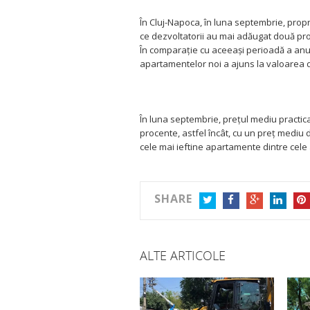
În Cluj-Napoca, în luna septembrie, propr
ce dezvoltatorii au mai adăugat două pro
În comparaţie cu aceeaşi perioadă a anulu
apartamentelor noi a ajuns la valoarea d
În luna septembrie, preţul mediu practic
procente, astfel încât, cu un preţ mediu
cele mai ieftine apartamente dintre cel
SHARE
TWITTER
FACEBOOK
GOOGLE+
LINKEDIN
PIN
ALTE ARTICOLE