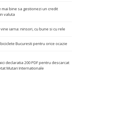
 mai bine sa gestionezi un credit
in valuta
t vine iarna: ninsori, cu bune si cu rele
i biciclete Bucuresti pentru orice ocazie
aici declaratia 200 PDF
pentru descarcat
etat
Mutari Internationale