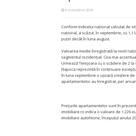
6 octombrie 2010
Conform Indicelui naţional calculat de sit
naţional, a scăzut, în septembrie, cu 1,1
puţin decât în luna august.
Valoarea medie înregistrată la nivel naţi
segmentul rezidenţial. Cea mai accentuată 
Urmează Timişoara cu o scădere de 2 la sut
Napoca reprezintă în continuare excepţia
în luna septembrie o uşoară creştere de 0,
apartamentelor au înregistrat, per ansamb
Preţurile apartamentelor sunt în prezent 
imobiliare.ro indica o valoare de 1.226 e
imobiliare autohtone, începutul anului 20