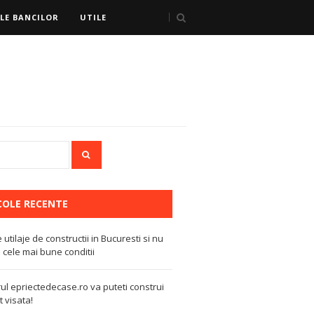
LE BANCILOR
UTILE
COLE RECENTE
e utilaje de constructii in Bucuresti si nu
 cele mai bune conditii
ul epriectedecase.ro va puteti construi
 visata!