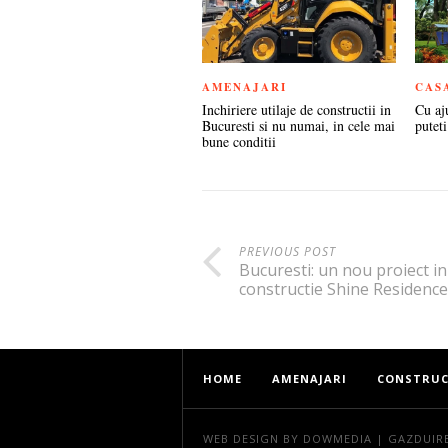
AMENAJARI
CAS
Inchiriere utilaje de constructii in
Cu aj
Bucuresti si nu numai, in cele mai
puteti
bune conditii
PREVIOUS POST
Bucuresti: un nou proiect in
constructie Shine Residence
HOME
AMENAJARI
CONSTRUC
WEB DESIGN
BY DOWMEDIA |
GAZDUIR