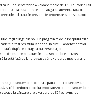
indică în luna septembrie o valoare medie de 1.193 euro/mp util
dere cu 3,3 la sută, faţă de luna august. Diferenţa faţă de
preţurile solicitate în prezent de proprietari şi dezvoltatori
 Bucureşti atinge din nou un prag minim de la începutul crizei
cădere a fost resimţită în special la nivelul apartamentelor
5 la sută, după ce în august au crescut uşor.
noi din Bucureşti a ajuns în luna septembrie la 1.359
u 5 la sută faţă de luna august, când valoarea medie a unui
căzut şi în septembrie, pentru a patra lună consecutiv. De
tă. Astfel, conform Indicelui imobiliare.ro, în luna septembrie,
e scoase la vânzare are o valoare de 894 euro/mp de