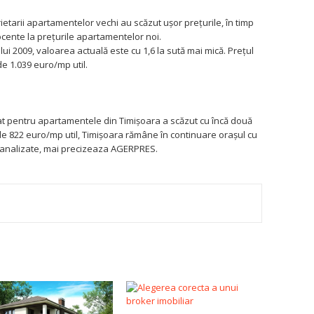
ietarii apartamentelor vechi au scăzut uşor preţurile, în timp
cente la preţurile apartamentelor noi.
i 2009, valoarea actuală este cu 1,6 la sută mai mică. Preţul
e 1.039 euro/mp util.
at pentru apartamentele din Timişoara a scăzut cu încă două
 de 822 euro/mp util, Timişoara rămâne în continuare oraşul cu
e analizate, mai precizeaza AGERPRES.
TEREST