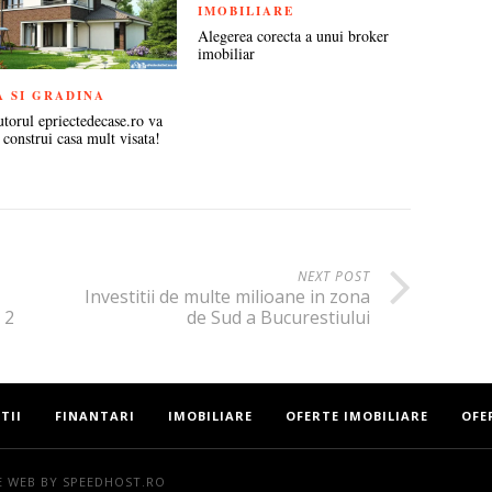
IMOBILIARE
Alegerea corecta a unui broker
imobiliar
A SI GRADINA
utorul epriectedecase.ro va
 construi casa mult visata!
NEXT POST
Investitii de multe milioane in zona
 2
de Sud a Bucurestiului
TII
FINANTARI
IMOBILIARE
OFERTE IMOBILIARE
OFE
E WEB
BY SPEEDHOST.RO