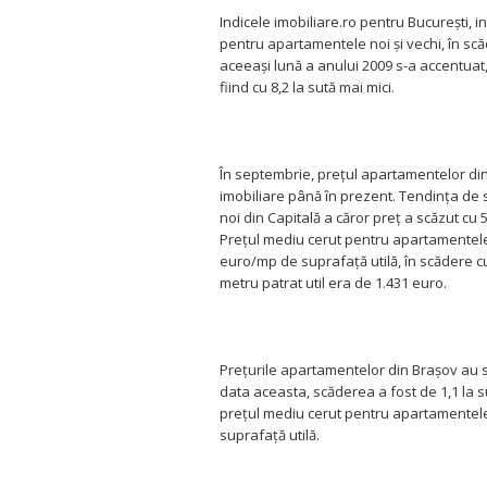
Indicele imobiliare.ro pentru Bucureşti, 
pentru apartamentele noi şi vechi, în scă
aceeaşi lună a anului 2009 s-a accentuat, 
fiind cu 8,2 la sută mai mici.
În septembrie, preţul apartamentelor din
imobiliare până în prezent. Tendinţa de s
noi din Capitală a căror preţ a scăzut cu 
Preţul mediu cerut pentru apartamentele 
euro/mp de suprafaţă utilă, în scădere c
metru patrat util era de 1.431 euro.
Preţurile apartamentelor din Braşov au s
data aceasta, scăderea a fost de 1,1 la su
preţul mediu cerut pentru apartamentel
suprafaţă utilă.