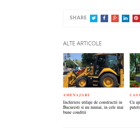
SHARE
TWITTER
FACEBOOK
GOOGLE+
LINKEDIN
PIN
ALTE ARTICOLE
AMENAJARI
CAS
Inchiriere utilaje de constructii in
Cu aj
Bucuresti si nu numai, in cele mai
puteti
bune conditii