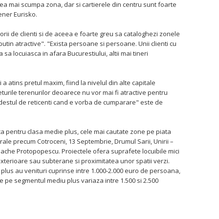
cea mai scumpa zona, dar si cartierele din centru sunt foarte
ener Eurisko.
orii de clienti si de aceea e foarte greu sa cataloghezi zonele
utin atractive". "Exista persoane si persoane. Unii clienti cu
sa locuiasca in afara Bucurestiului, altii mai tineri
 a atins pretul maxim, fiind la nivelul din alte capitale
turile terenurilor deoarece nu vor mai fi atractive pentru
e destul de reticenti cand e vorba de cumparare" este de
a pentru clasa medie plus, cele mai cautate zone pe piata
trale precum Cotroceni, 13 Septembrie, Drumul Sarii, Unirii –
, Pache Protopopescu. Proiectele ofera suprafete locuibile mici
exterioare sau subterane si proximitatea unor spatii verzi.
i plus au venituri cuprinse intre 1.000-2.000 euro de persoana,
e pe segmentul mediu plus variaza intre 1.500 si 2.500