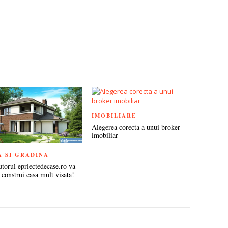
TEREST
IMOBILIARE
Alegerea corecta a unui broker
imobiliar
A SI GRADINA
utorul epriectedecase.ro va
 construi casa mult visata!