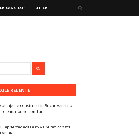
LE BANCILOR
UTILE
COLE RECENTE
e utilaje de constructii in Bucuresti si nu
 cele mai bune conditii
ul epriectedecase.ro va puteti construi
 visata!