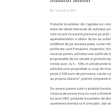
4 octombrie 2007
Preturile locuintelor din Capitala vor cr
mare de clienti interesati de achizitia uno
care nu pot inca pune presiune pe pret, s
apartamentelor si vilelor de lux au suferi
echilibrat de pe aceasta piata, sustin in
preferate sunt Primaverii, Aviatorilor, Ki
necesar pentru achizitia unei astfel de l
proprietatile de lux situate in proiecte ti
creste usor, cu 5 – 10%, in urmatoarele l
achizitia unor proprietati cu scop de inve
peste 2.500 euro de persoana, varste cup
au propria afacere", potrivit companiei 
De aceesi parere sunt si analistii Eurisko
creasca deoarece inca nu sunt suficiente
tot anul 2007, preturile locuintelor din Bu
asemenea trendul va fi crescator, dar e