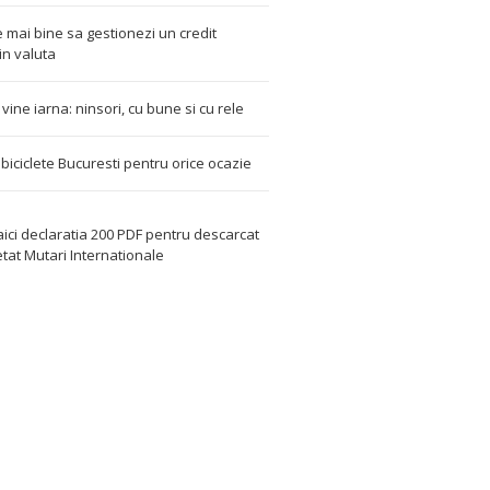
 mai bine sa gestionezi un credit
in valuta
t vine iarna: ninsori, cu bune si cu rele
i biciclete Bucuresti pentru orice ocazie
aici declaratia 200 PDF
pentru descarcat
etat
Mutari Internationale