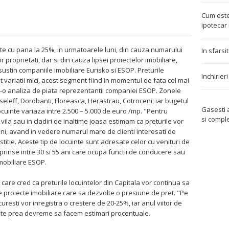
Cum este
ipotecar 
este cu pana la 25%, in urmatoarele luni, din cauza numarului
In sfarsi
r proprietati, dar si din cauza lipsei proiectelor imobiliare,
ustin companiile imobiliare Eurisko si ESOP. Preturile
Inchirier
t variatii mici, acest segment fiind in momentul de fata cel mai
tr-o analiza de piata reprezentantii companiei ESOP. Zonele
sseleff, Dorobanti, Floreasca, Herastrau, Cotroceni, iar bugetul
Gasesti
ocuinte variaza intre 2.500 – 5.000 de euro /mp. "Pentru
si compl
p vila sau in cladiri de inaltime joasa estimam ca preturile vor
uni, avand in vedere numarul mare de clienti interesati de
stitie. Aceste tip de locuinte sunt adresate celor cu venituri de
rinse intre 30 si 55 ani care ocupa functii de conducere sau
imobiliare ESOP.
 care cred ca preturile locuintelor din Capitala vor continua sa
 proiecte imobiliare care sa dezvolte o presiune de pret. "Pe
curesti vor inregistra o crestere de 20-25%, iar anul viitor de
ste prea devreme sa facem estimari procentuale.