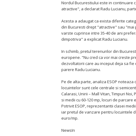
Nordul Bucurestiului este in continuare 
atractive", a declarat Radu Lucianu, part
Acesta a adaugat ca exista diferite categ
din Bucuresti drept "atractive" sau "mai p
varste cuprinse intre 35-40 de ani prefera 
dimpotriva" a explicat Radu Lucianu.
In schimb, pretul terenurilor din Bucuresti
europene. "Nu cred ca vor mai creste pre
dezvoltatorii care au inceput deja sa fi
parere Radu Lucianu.
Pe de alta parte, analiza ESOP noteaza c
locuintelor sunt cele centrale si semicen
Calarasi, Unirii – Mall Vitan, Timpuri Noi
si medii cu 60-120 mp, locuri de parcare 
Potrivit ESOP, reprezentantii clasei medi
iar pretul de vanzare pentru locuintele d
euro/mp.
NewsIn