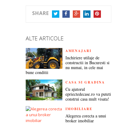
SHARE
TWITTER
FACEBOOK
GOOGLE+
LINKEDIN
PINTEREST
ALTE ARTICOLE
AMENAJARI
Inchiriere utilaje de
constructii in Bucuresti si
nu numai, in cele mai
bune conditii
CASA SI GRADINA
Cu ajutorul
epriectedecase.ro va puteti
construi casa mult visata!
IMOBILIARE
Alegerea corecta a unui
broker imobiliar