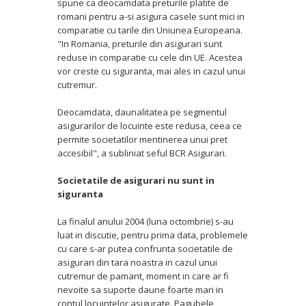
spune ca deocamdata preturile platite de
romani pentru a-si asigura casele sunt mici in
comparatie cu tarile din Uniunea Europeana.
"In Romania, preturile din asigurari sunt
reduse in comparatie cu cele din UE. Acestea
vor creste cu siguranta, mai ales in cazul unui
cutremur.
Deocamdata, daunalitatea pe segmentul
asigurarilor de locuinte este redusa, ceea ce
permite societatilor mentinerea unui pret
accesibil", a subliniat seful BCR Asigurari.
Societatile de asigurari nu sunt in
siguranta
La finalul anului 2004 (luna octombrie) s-au
luat in discutie, pentru prima data, problemele
cu care s-ar putea confrunta societatile de
asigurari din tara noastra in cazul unui
cutremur de pamant, moment in care ar fi
nevoite sa suporte daune foarte mari in
contul locuintelor asigurate. Pagubele