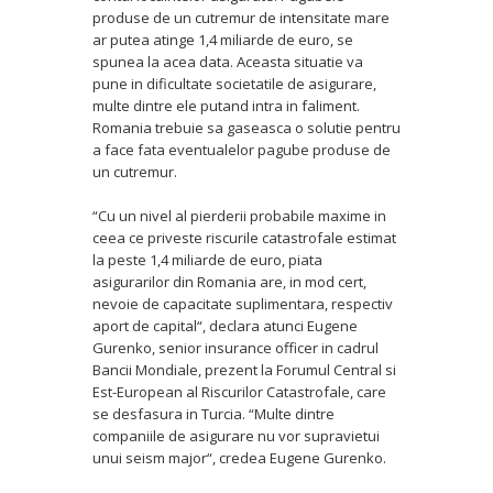
produse de un cutremur de intensitate mare
ar putea atinge 1,4 miliarde de euro, se
spunea la acea data. Aceasta situatie va
pune in dificultate societatile de asigurare,
multe dintre ele putand intra in faliment.
Romania trebuie sa gaseasca o solutie pentru
a face fata eventualelor pagube produse de
un cutremur.
“Cu un nivel al pierderii probabile maxime in
ceea ce priveste riscurile catastrofale estimat
la peste 1,4 miliarde de euro, piata
asigurarilor din Romania are, in mod cert,
nevoie de capacitate suplimentara, respectiv
aport de capital“, declara atunci Eugene
Gurenko, senior insurance officer in cadrul
Bancii Mondiale, prezent la Forumul Central si
Est-European al Riscurilor Catastrofale, care
se desfasura in Turcia. “Multe dintre
companiile de asigurare nu vor supravietui
unui seism major“, credea Eugene Gurenko.