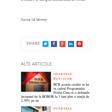
Sursa: GE Money
SHARE
TWITTER
FACEBOOK
GOOGLE+
LINKEDIN
PINTEREST
ALTE ARTICOLE
OFERTELE
BANCILOR
BCR acorda credite in lei
in cadrul Programului
Prima Casa cu o dobanda
incepand de la ROBOR la 3 luni plus o marja de
2,30% pe an
OFERTELE