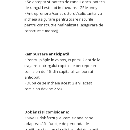
• Se accepta si ipoteca de rand II daca ipoteca
de rangul I este tot in favoarea GE Money
• Antreprenorul/constructorul/solicitantul va
incheia asigurare pentru toare riscurile
pentru constructie nefinalizata (asigurare de
constructie-montaj)
Rambursare anticipată:
• Pentru plăţile în avans, in primii 2 ani de la
tragerea intregului capital se percepe un
comision de 4% din capitalul rambursat
anticipat.
• Dupa ce se incheie acesti 2 ani, acest
comision devine 2.5%
Dobânzi şi comisioane:
• Nivelul dobânzii şi al comisioanelor se
adaptează în funcţie de perioada de
creditare şi rating-ul solicitantului de credit.