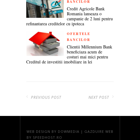
BANCILOR
Credit Agricole Bank
Romania lanseaza o
campanie de 2 luni pentru
refinantarea creditelor cu ipoteca
OFERTELE
BANCILOR
Clientii Millennium Bank
beneficiaza acum de
costuri mai mici pentru
Creditul de investitii imobiliare in lei
PREVIOUS POST
NEXT POST
WEB DESIGN
BY DOWMEDIA |
GAZDUIRE WEB
BY SPEEDHOST.RO