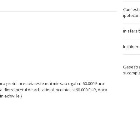
Cum este
ipotecar 
In sfarsi
Inchirier
Gasesti
si compl
 daca pretul acesteia este mai mic sau egal cu 60.000 Euro
ta dintre pretul de achizitie al locuintei si 60.000 EUR, daca
 echiv. lei)