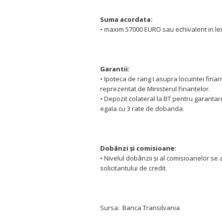
Suma acordata:
• maxim 57000 EURO sau echivalent in lei
Garantii:
• Ipoteca de rang I asupra locuintei fina
reprezentat de Ministerul Finantelor.
• Depozit colateral la BT pentru garantar
egala cu 3 rate de dobanda.
Dobânzi şi comisioane:
• Nivelul dobânzii şi al comisioanelor se
solicitantului de credit.
Sursa: Banca Transilvania