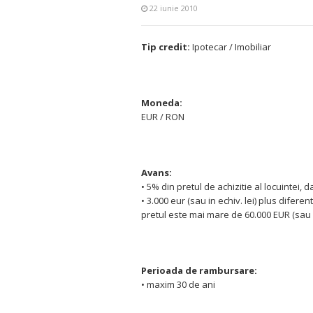
22 iunie 2010
Tip credit:
Ipotecar / Imobiliar
Moneda:
EUR / RON
Avans:
• 5% din pretul de achizitie al locuintei,
• 3.000 eur (sau in echiv. lei) plus diferen
pretul este mai mare de 60.000 EUR (sau in
Perioada de rambursare:
• maxim 30 de ani