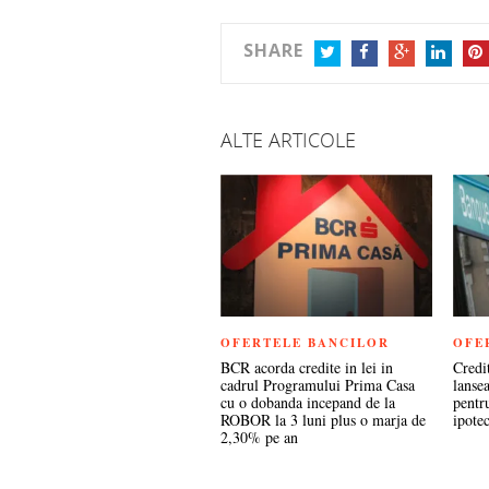
SHARE
TWITTER
FACEBOOK
GOOGLE+
LINKEDIN
PIN
ALTE ARTICOLE
OFERTELE BANCILOR
OFE
BCR acorda credite in lei in
Credi
cadrul Programului Prima Casa
lanse
cu o dobanda incepand de la
pentru
ROBOR la 3 luni plus o marja de
ipote
2,30% pe an