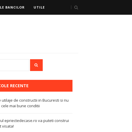
LE BANCILOR
UTILE
COLE RECENTE
e utilaje de constructii in Bucuresti si nu
 cele mai bune conditii
ul epriectedecase.ro va puteti construi
 visata!