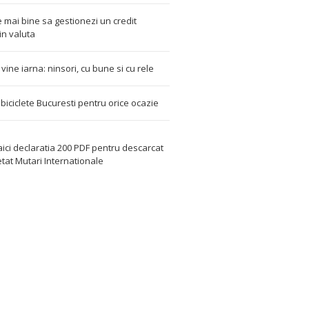
 mai bine sa gestionezi un credit
in valuta
t vine iarna: ninsori, cu bune si cu rele
i biciclete Bucuresti pentru orice ocazie
aici declaratia 200 PDF
pentru descarcat
etat
Mutari Internationale