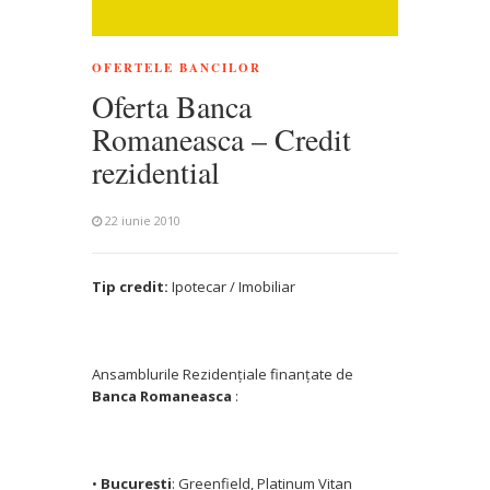
OFERTELE BANCILOR
Oferta Banca
Romaneasca – Credit
rezidential
22 iunie 2010
Tip credit:
Ipotecar / Imobiliar
Ansamblurile Rezidenţiale finanţate de
Banca Romaneasca
:
•
Bucureşti
: Greenfield, Platinum Vitan