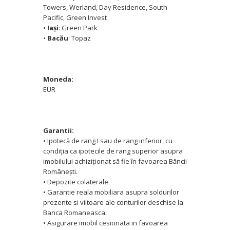
Towers, Werland, Day Residence, South
Pacific, Green Invest
•
Iaşi
: Green Park
•
Bacău
: Topaz
Moneda:
EUR
Garantii:
• Ipotecă de rang I sau de rang inferior, cu
condiţia ca ipotecile de rang superior asupra
imobilului achiziţionat să fie în favoarea Băncii
Româneşti.
• Depozite colaterale
• Garantie reala mobiliara asupra soldurilor
prezente si viitoare ale conturilor deschise la
Banca Romaneasca.
• Asigurare imobil cesionata in favoarea