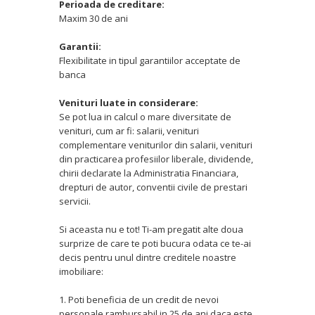
Perioada de creditare:
Maxim 30 de ani
Garantii:
Flexibilitate in tipul garantiilor acceptate de
banca
Venituri luate in considerare:
Se pot lua in calcul o mare diversitate de
venituri, cum ar fi: salarii, venituri
complementare veniturilor din salarii, venituri
din practicarea profesiilor liberale, dividende,
chirii declarate la Administratia Financiara,
drepturi de autor, conventii civile de prestari
servicii.
Si aceasta nu e tot! Ti-am pregatit alte doua
surprize de care te poti bucura odata ce te-ai
decis pentru unul dintre creditele noastre
imobiliare:
1. Poti beneficia de un credit de nevoi
personale rambursabil in 25 de ani daca este