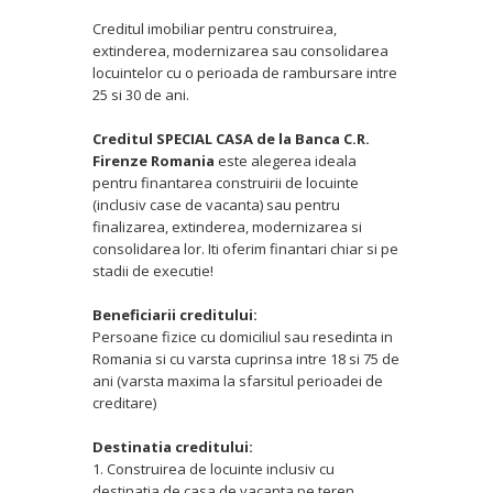
Creditul imobiliar pentru construirea,
extinderea, modernizarea sau consolidarea
locuintelor cu o perioada de rambursare intre
25 si 30 de ani.
Creditul SPECIAL CASA de la Banca C.R.
Firenze Romania
este alegerea ideala
pentru finantarea construirii de locuinte
(inclusiv case de vacanta) sau pentru
finalizarea, extinderea, modernizarea si
consolidarea lor. Iti oferim finantari chiar si pe
stadii de executie!
Beneficiarii creditului:
Persoane fizice cu domiciliul sau resedinta in
Romania si cu varsta cuprinsa intre 18 si 75 de
ani (varsta maxima la sfarsitul perioadei de
creditare)
Destinatia creditului:
1. Construirea de locuinte inclusiv cu
destinatia de casa de vacanta pe teren