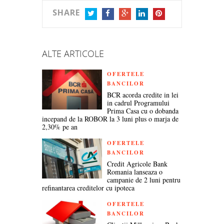
SHARE
TWITTER
FACEBOOK
GOOGLE+
LINKEDIN
PINTEREST
ALTE ARTICOLE
OFERTELE
BANCILOR
BCR acorda credite in lei
in cadrul Programului
Prima Casa cu o dobanda
incepand de la ROBOR la 3 luni plus o marja de
2,30% pe an
OFERTELE
BANCILOR
Credit Agricole Bank
Romania lanseaza o
campanie de 2 luni pentru
refinantarea creditelor cu ipoteca
OFERTELE
BANCILOR