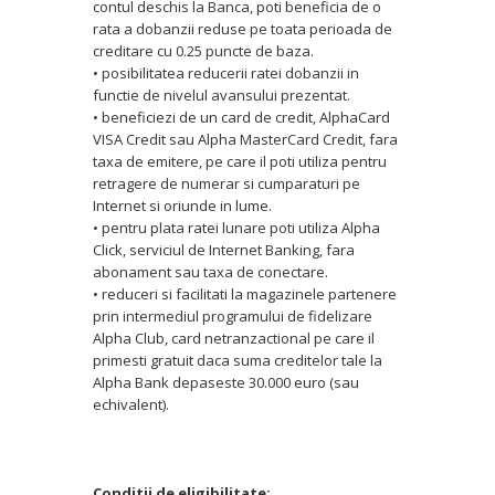
contul deschis la Banca, poti beneficia de o
rata a dobanzii reduse pe toata perioada de
creditare cu 0.25 puncte de baza.
• posibilitatea reducerii ratei dobanzii in
functie de nivelul avansului prezentat.
• beneficiezi de un card de credit, AlphaCard
VISA Credit sau Alpha MasterCard Credit, fara
taxa de emitere, pe care il poti utiliza pentru
retragere de numerar si cumparaturi pe
Internet si oriunde in lume.
• pentru plata ratei lunare poti utiliza Alpha
Click, serviciul de Internet Banking, fara
abonament sau taxa de conectare.
• reduceri si facilitati la magazinele partenere
prin intermediul programului de fidelizare
Alpha Club, card netranzactional pe care il
primesti gratuit daca suma creditelor tale la
Alpha Bank depaseste 30.000 euro (sau
echivalent).
Conditii de eligibilitate: