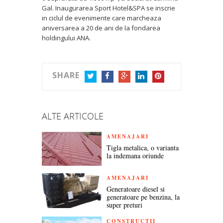
Gal. Inaugurarea Sport Hotel&SPA se inscrie
in ciclul de evenimente care marcheaza
aniversarea a 20 de ani de la fondarea
holdingului ANA.
SHARE
TWITTER
FACEBOOK
GOOGLE+
LINKEDIN
PINTEREST
ALTE ARTICOLE
AMENAJARI
Tigla metalica, o varianta
la indemana oriunde
AMENAJARI
Generatoare diesel si
generatoare pe benzina, la
super preturi
CONSTRUCTII