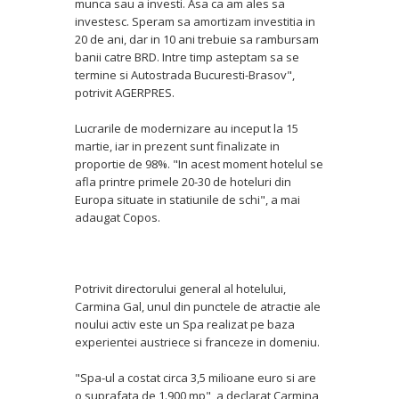
munca sau a investi. Asa ca am ales sa
investesc. Speram sa amortizam investitia in
20 de ani, dar in 10 ani trebuie sa rambursam
banii catre BRD. Intre timp asteptam sa se
termine si Autostrada Bucuresti-Brasov",
potrivit AGERPRES.
Lucrarile de modernizare au inceput la 15
martie, iar in prezent sunt finalizate in
proportie de 98%. "In acest moment hotelul se
afla printre primele 20-30 de hoteluri din
Europa situate in statiunile de schi", a mai
adaugat Copos.
Potrivit directorului general al hotelului,
Carmina Gal, unul din punctele de atractie ale
noului activ este un Spa realizat pe baza
experientei austriece si franceze in domeniu.
"Spa-ul a costat circa 3,5 milioane euro si are
o suprafata de 1.900 mp", a declarat Carmina