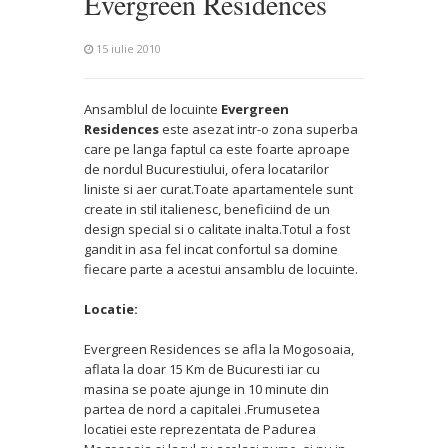
Evergreen Residences
15 iulie 2010
Ansamblul de locuinte
Evergreen
Residences
este asezat intr-o zona superba
care pe langa faptul ca este foarte aproape
de nordul Bucurestiului, ofera locatarilor
liniste si aer curat.Toate apartamentele sunt
create in stil italienesc, beneficiind de un
design special si o calitate inalta.Totul a fost
gandit in asa fel incat confortul sa domine
fiecare parte a acestui ansamblu de locuinte.
Locatie:
Evergreen Residences se afla la Mogosoaia,
aflata la doar 15 Km de Bucuresti iar cu
masina se poate ajunge in 10 minute din
partea de nord a capitalei .Frumusetea
locatiei este reprezentata de Padurea