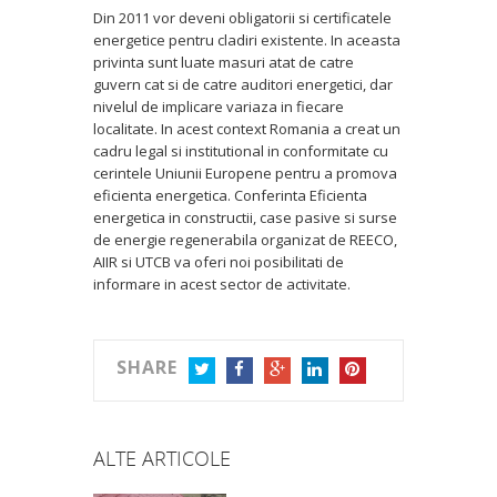
Din 2011 vor deveni obligatorii si certificatele
energetice pentru cladiri existente. In aceasta
privinta sunt luate masuri atat de catre
guvern cat si de catre auditori energetici, dar
nivelul de implicare variaza in fiecare
localitate. In acest context Romania a creat un
cadru legal si institutional in conformitate cu
cerintele Uniunii Europene pentru a promova
eficienta energetica. Conferinta Eficienta
energetica in constructii, case pasive si surse
de energie regenerabila organizat de REECO,
AIIR si UTCB va oferi noi posibilitati de
informare in acest sector de activitate.
SHARE
TWITTER
FACEBOOK
GOOGLE+
LINKEDIN
PINTEREST
ALTE ARTICOLE