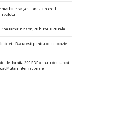
 mai bine sa gestionezi un credit
in valuta
t vine iarna: ninsori, cu bune si cu rele
i biciclete Bucuresti pentru orice ocazie
aici declaratia 200 PDF
pentru descarcat
etat
Mutari Internationale