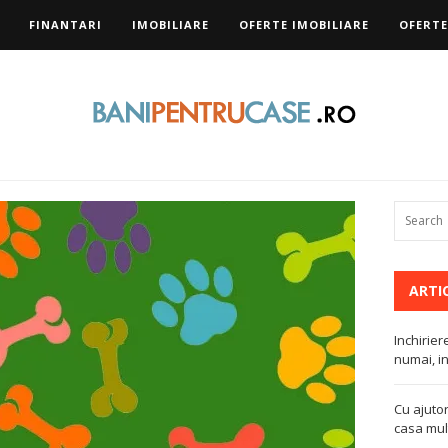
FINANTARI
IMOBILIARE
OFERTE IMOBILIARE
OFERTE
ARTI
Inchirier
numai, in
Cu ajutor
casa mult