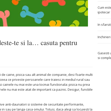
Cum este
ipotecar 
In sfarsi
Inchirier
deste-te si la… casuta pentru
Gasesti
si compl
 de caine, pisica sau alt animal de companie, desi foarte multi
in ceea ce priveste persoanele care traiesc in mediul rural sau
 si cainele nu mai este una tocmai functionala: pisica nu prea
nele nu mai este atat de important ca paznic. Desigur, functiile
ive anti-daunatori si sisteme de securitate performante,
i in sau pe langa casa omului. Totusi, daca alegi sa locuiesti la