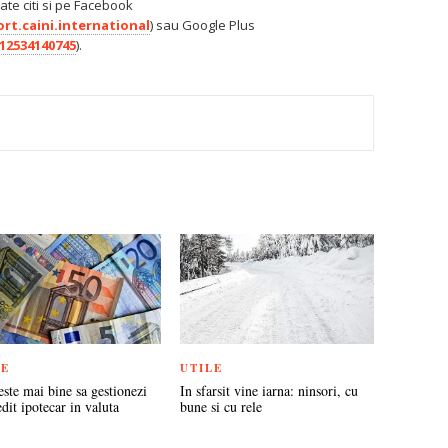
ate citi si pe Facebook
t.caini.international
) sau Google Plus
12534140745
).
TEREST
LE
UTILE
ste mai bine sa gestionezi
In sfarsit vine iarna: ninsori, cu
dit ipotecar in valuta
bune si cu rele