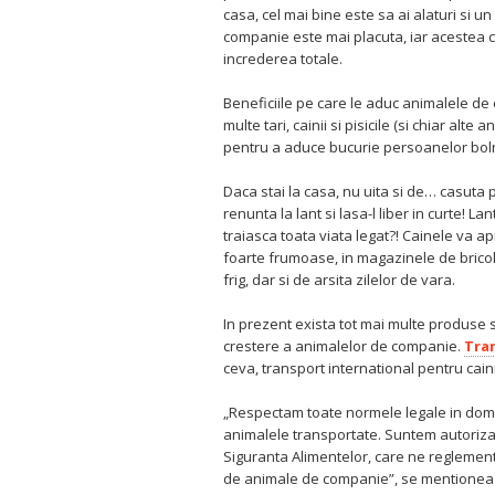
casa, cel mai bine este sa ai alaturi si un
companie este mai placuta, iar acestea cer
increderea totale.
Beneficiile pe care le aduc animalele de 
multe tari, cainii si pisicile (si chiar alt
pentru a aduce bucurie persoanelor bol
Daca stai la casa, nu uita si de… casuta p
renunta la lant si lasa-l liber in curte! L
traiasca toata viata legat?! Cainele va a
foarte frumoase, in magazinele de bricol
frig, dar si de arsita zilelor de vara.
In prezent exista tot mai multe produse s
crestere a animalelor de companie.
Tran
ceva, transport international pentru caini
„Respectam toate normele legale in dome
animalele transportate. Suntem autorizat
Siguranta Alimentelor, care ne reglement
de animale de companie”, se mentione