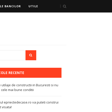
LE BANCILOR
UTILE
COLE RECENTE
e utilaje de constructii in Bucuresti si nu
 cele mai bune conditii
ul epriectedecase.ro va puteti construi
 visata!