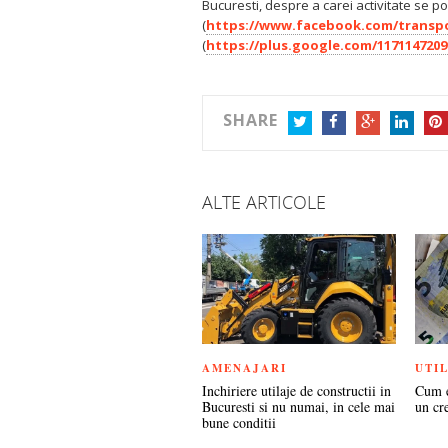
Bucuresti, despre a carei activitate se po
(
https://www.facebook.com/transpor
(
https://plus.google.com/1171147209
SHARE
TWITTER
FACEBOOK
GOOGLE+
LINKEDIN
PIN
ALTE ARTICOLE
AMENAJARI
UTI
Inchiriere utilaje de constructii in
Cum e
Bucuresti si nu numai, in cele mai
un cre
bune conditii