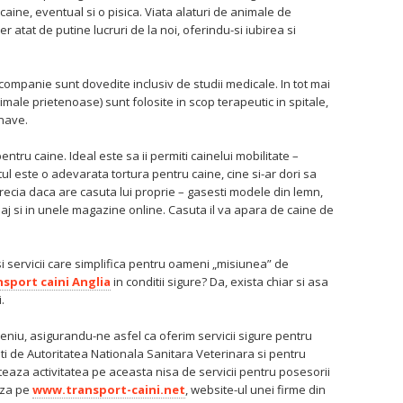
 caine, eventual si o pisica. Viata alaturi de animale de
 atat de putine lucruri de la noi, oferindu-si iubirea si
companie sunt dovedite inclusiv de studii medicale. In tot mai
e animale prietenoase) sunt folosite in scop terapeutic in spitale,
nave.
entru caine. Ideal este sa ii permiti cainelui mobilitate –
antul este o adevarata tortura pentru caine, cine si-ar dori sa
precia daca are casuta lui proprie – gasesti modele din lemn,
aj si in unele magazine online. Casuta il va apara de caine de
i servicii care simplifica pentru oameni „misiunea” de
sport caini Anglia
in conditii sigure? Da, exista chiar si asa
.
niu, asigurandu-ne asfel ca oferim servicii sigure pentru
i de Autoritatea Nationala Sanitara Veterinara si pentru
eaza activitatea pe aceasta nisa de servicii pentru posesorii
aza pe
www.transport-caini.net
, website-ul unei firme din