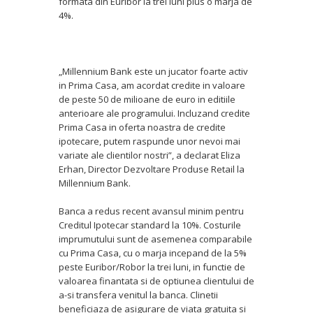
formata din Euribor la trei luni plus o marja de
4%.
„Millennium Bank este un jucator foarte activ
in Prima Casa, am acordat credite in valoare
de peste 50 de milioane de euro in editiile
anterioare ale programului. Incluzand credite
Prima Casa in oferta noastra de credite
ipotecare, putem raspunde unor nevoi mai
variate ale clientilor nostri”, a declarat Eliza
Erhan, Director Dezvoltare Produse Retail la
Millennium Bank.
Banca a redus recent avansul minim pentru
Creditul Ipotecar standard la 10%. Costurile
imprumutului sunt de asemenea comparabile
cu Prima Casa, cu o marja incepand de la 5%
peste Euribor/Robor la trei luni, in functie de
valoarea finantata si de optiunea clientului de
a-si transfera venitul la banca. Clinetii
beneficiaza de asigurare de viata gratuita si