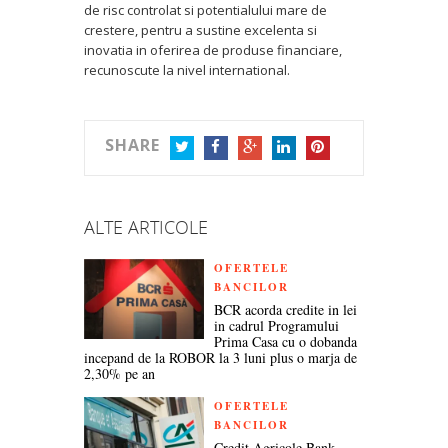
de risc controlat si potentialului mare de
crestere, pentru a sustine excelenta si
inovatia in oferirea de produse financiare,
recunoscute la nivel international.
SHARE
TWITTER
FACEBOOK
GOOGLE+
LINKEDIN
PINTEREST
ALTE ARTICOLE
OFERTELE
BANCILOR
BCR acorda credite in lei
in cadrul Programului
Prima Casa cu o dobanda
incepand de la ROBOR la 3 luni plus o marja de
2,30% pe an
OFERTELE
BANCILOR
Credit Agricole Bank