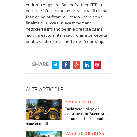
Andreea Anghelof, Senior Partner CITR, a
declarat: "Cu certitudine aceasta va fi ultima
faza de valorificare a City Mall, care se va
finaliza cu succes, in acest moment
negocierile intrand pe linie dreapta cu mai
multi investitori interesati". Chiria perceputa
pentru spatii este in medie de 15 euro/mp.
SHARE
TWITTER
FACEBOOK
GOOGLE+
LINKEDIN
PINTEREST
ALTE ARTICOLE
AMENAJARI
Inchiriere utilaje de
constructii in Bucuresti si
nu numai, in cele mai
bune conditii
CASA SI GRADINA