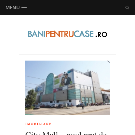
MENU
IMOBILIARE
City Mall – noul pret de