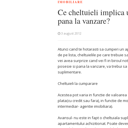
IMOBILIARE
Ce cheltuieli implica
pana la vanzare?
3 august 2012
Atunci cand te hotarasti sa cumperi un ap
de pe lista, cheltuielile pe care trebuie s
vei avea surprize cand vei fi in biroul 
posesie si pana la vanzare, va trebui sa r
suplimentare.
Cheltuieli la cumparare
Acestea pot varia in functie de valoarea
plata(cu credit sau fara), in functie de m
intermediar- agentie imobiliara).
Avansul- nu este in fapt o cheltuiala s
apartamentului achizitionat. Poate deven