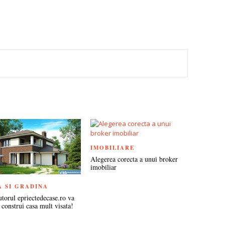
TEREST
IMOBILIARE
Alegerea corecta a unui broker
imobiliar
A SI GRADINA
utorul epriectedecase.ro va
 construi casa mult visata!