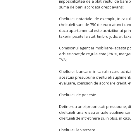
imposibilitatea de a plati restul de bani
suma de bani acordata drept avans;
Cheltuieli notariale- de exemplu, in caz
cheltuieli sunt de 750 de euro atunci can
daca apartamentul este achizitionat prin 
taxe/impozite la stat, timbru judiciar, tax
Comisionul agentiei imobiliare- acesta p
achizitionat(de regula este )2% si, mer
TVA;
Cheltuieli bancare- in cazul in care achiz
acestuia presupune cheltuieli suplimentar
evaluare, comision de acordare credit, et
Cheltuieli de posesie
Detinerea unei proprietati presupune, din
cheltuieli lunare sau anuale suplimentare,
cheltuieli de intretinere si, in plus, in ca
Cheltuieli la vanzare