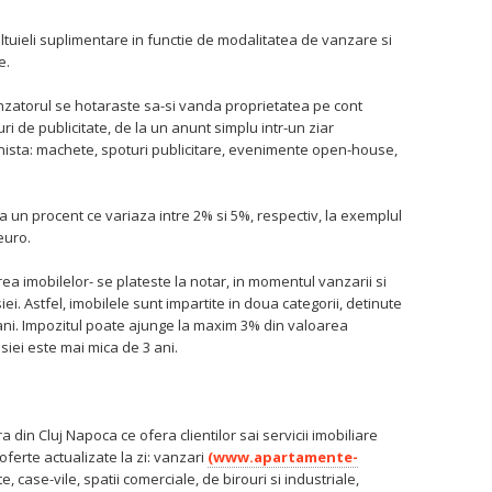
ltuieli suplimentare in functie de modalitatea de vanzare si
e.
anzatorul se hotaraste sa-si vanda proprietatea pe cont
ri de publicitate, de la un anunt simplu intr-un ziar
nista: machete, spoturi publicitare, evenimente open-house,
a un procent ce variaza intre 2% si 5%, respectiv, la exemplul
euro.
rea imobilelor- se plateste la notar, in momentul vanzarii si
i. Astfel, imobilele sunt impartite in doua categorii, detinute
ni. Impozitul poate ajunge la maxim 3% din valoarea
siei este mai mica de 3 ani.
a din Cluj Napoca ce ofera clientilor sai servicii imobiliare
oferte actualizate la zi: vanzari
(www.apartamente-
te, case-vile, spatii comerciale, de birouri si industriale,