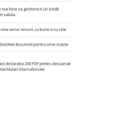
 mai bine sa gestionezi un credit
in valuta
t vine iarna: ninsori, cu bune si cu rele
i biciclete Bucuresti pentru orice ocazie
aici declaratia 200 PDF
pentru descarcat
etat
Mutari Internationale