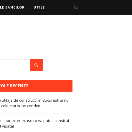
LE BANCILOR
UTILE
COLE RECENTE
e utilaje de constructii in Bucuresti si nu
 cele mai bune conditii
ul epriectedecase.ro va puteti construi
 visata!