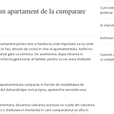
Cum este
 un apartament de la cumparare
ipotecar 
In sfarsi
Inchirier
artament pentru tine si familia ta, este important sa nu omiti
a le faci, dincolo de costul in sine al apartamentului. Astfel nu
notarial gata sa semnezi. De asemenea, dupa intrarea in
Gasesti
efaci bugetul lunar al familiei, pentru ca vei avea cheltuieli
si compl
 apartamentului cumparat, in functie de modalitatea de
odul dobandirii(pe cont propriu, apeland la serviciile unui
uplimentara, deoarece valoarea acestuia se scade din valoarea
i o cheltuiala in momentul in care cumparatorul se afla in