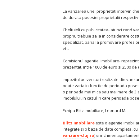
La vanzarea unei proprietati intervin che
de durata posesiei proprietatii respectiv
Cheltuieli cu publicitatea- atunci cand v
propriu trebuie sa ia in considerare costu
specializat, pana la promovare profesio
etc.
Comisionul agentiei imobiliare- reprezint
prezentat, intre 1000 de euro si 2500 de 
Impozitul pe venituri realizate din vanza
poate varia in functie de perioada posesie
o perioada mai mica sau mai mare de 3 a
imobilului, in cazul in care perioada pose
Echipa Blitz Imobiliare, Leonard M.
Blitz Imobiliare
este o agentie imobiliar
integrate si o baza de date completa, cu 
vanzare-cluj.ro
) si inchirieri apartamen