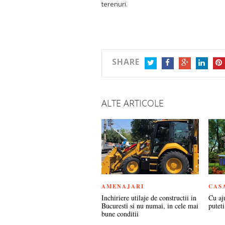
terenuri.
SHARE
TWITTER
FACEBOOK
GOOGLE+
LINKEDIN
PIN
ALTE ARTICOLE
AMENAJARI
CAS
Inchiriere utilaje de constructii in
Cu aj
Bucuresti si nu numai, in cele mai
puteti
bune conditii