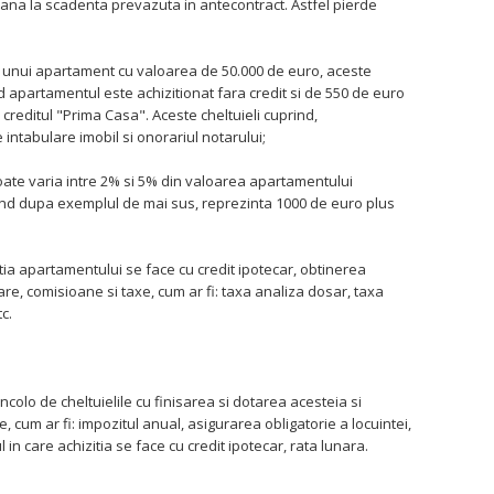
 pana la scadenta prevazuta in antecontract. Astfel pierde
ul unui apartament cu valoarea de 50.000 de euro, aceste
d apartamentul este achizitionat fara credit si de 550 de euro
creditul "Prima Casa". Aceste cheltuieli cuprind,
e intabulare imobil si onorariul notarului;
oate varia intre 2% si 5% din valoarea apartamentului
gand dupa exemplul de mai sus, reprezinta 1000 de euro plus
itia apartamentului se face cu credit ipotecar, obtinerea
e, comisioane si taxe, cum ar fi: taxa analiza dosar, taxa
c.
colo de cheltuielile cu finisarea si dotarea acesteia si
 cum ar fi: impozitul anual, asigurarea obligatorie a locuintei,
zul in care achizitia se face cu credit ipotecar, rata lunara.