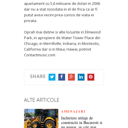
apartament cu 5,6 milioane de dolari in 2006
dar nu a stat niciodata in el de frica ca ar fi
putut avea vecini prea curiosi de viata ei
privata.
Oprah mai detine si alte locuinte in Elmwood
Park, in apropiere de Water Tower Place din
Chicago, in Merrillville, Indiana, in Montecito,
California dar si in Maui, Hawai, potrivit
Contactmusic.com.
SHARE
TWITTER
FACEBOOK
GOOGLE+
LINKEDIN
PINTEREST
ALTE ARTICOLE
AMENAJARI
Inchiriere utilaje de
constructii in Bucuresti si
nu numai, in cele mai