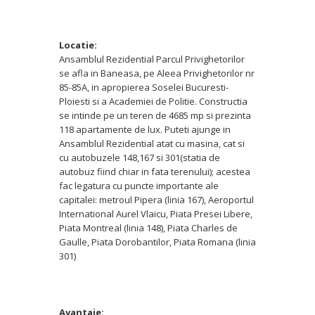
Locatie:
Ansamblul Rezidential Parcul Privighetorilor
se afla in Baneasa, pe Aleea Privighetorilor nr
85-85A, in apropierea Soselei Bucuresti-
Ploiesti si a Academiei de Politie. Constructia
se intinde pe un teren de 4685 mp si prezinta
118 apartamente de lux. Puteti ajunge in
Ansamblul Rezidential atat cu masina, cat si
cu autobuzele 148,167 si 301(statia de
autobuz fiind chiar in fata terenului); acestea
fac legatura cu puncte importante ale
capitalei: metroul Pipera (linia 167), Aeroportul
International Aurel Vlaicu, Piata Presei Libere,
Piata Montreal (linia 148), Piata Charles de
Gaulle, Piata Dorobantilor, Piata Romana (linia
301)
Avantaje: