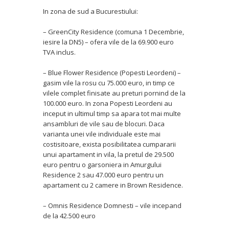
In zona de sud a Bucurestiului:
– GreenCity Residence (comuna 1 Decembrie,
iesire la DN5) – ofera vile de la 69.900 euro
TVA inclus.
– Blue Flower Residence (Popesti Leordeni) –
gasim vile la rosu cu 75.000 euro, in timp ce
vilele complet finisate au preturi pornind de la
100.000 euro. In zona Popesti Leordeni au
inceput in ultimul timp sa apara tot mai multe
ansambluri de vile sau de blocuri. Daca
varianta unei vile individuale este mai
costisitoare, exista posibilitatea cumpararii
unui apartament in vila, la pretul de 29.500
euro pentru o garsoniera in Amurgului
Residence 2 sau 47.000 euro pentru un
apartament cu 2 camere in Brown Residence.
– Omnis Residence Domnesti – vile incepand
de la 42.500 euro