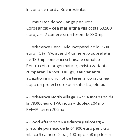
In zona de nord a Bucurestiului:
– Omnis Residence (langa padurea
Corbeanca) – cea mai ieftina vila costa 53.500
euro, are 2 camere si un teren de 330 mp
– Corbeanca Park – vile incepand de la 75.000
euro + 5% TVA, avand 4 camere, o suprafata
de 130 mp construiti si finisaje complete.
Pentru cei cu buget mai mic, exista varianta
cumpararii la rosu sau gri, sau varianta
achizitionarii unui lot de teren si construirea
dupa un proiect corespunzator bugetului.
– Corbeanca North Village 2 – vile incepand de
la 79.000 euro TVA inclus – duplex 204 mp
P+E+M, teren 200mp
– Good Afternoon Residence (Balotesti) –
preturile pornesc de la 64.900 euro pentru o
vila cu 3 camere, 2 bai, 100 mpc, 250 mp teren