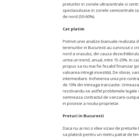
preturilor in zonele ultracentrale si centr
spectaculoase in zonele semicentrale (ap
de nord (50-60%).
Cat platim
Potrivit unei analize bianuale realizata d
terenurilor in Bucuresti au cunoscut o cr
nord a orasului, din cauza dezechilibrulu
urma un trend, anual, intre 15-20%. In caz
propus sa nu mai fie fezabil financiar (pr
valoarea intregii investitii). De obicei,
intermediare. Incheierea unui pre-cont
de 10% din intreaga tranzactie. Urmeaza 
rezolvandu-se astfel problemele legale si
semneaza contractul de vanzare-cumpare 
in posesie a noului proprietar.
Preturi in Bucuresti
Daca nu ai nici o idee vizavi de preturile
sa platesti pentru un metru patrat de ter