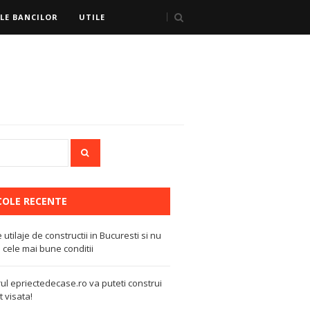
LE BANCILOR
UTILE
COLE RECENTE
e utilaje de constructii in Bucuresti si nu
 cele mai bune conditii
ul epriectedecase.ro va puteti construi
 visata!