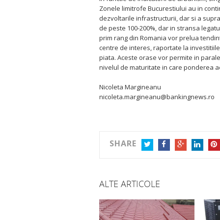
Zonele limitrofe Bucurestiului au in conti
dezvoltarile infrastructurii, dar si a supr
de peste 100-200%, dar in stransa legatur
prim rang din Romania vor prelua tendinta
centre de interes, raportate la investitii
piata. Aceste orase vor permite in paralel 
nivelul de maturitate in care ponderea achi
Nicoleta Margineanu
nicoleta.margineanu@bankingnews.ro
SHARE
TWITTER
FACEBOOK
GOOGLE+
LINKEDIN
PIN
ALTE ARTICOLE