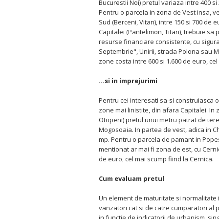
Bucurestii Noi) pretul variaza intre 400 si
Pentru o parcela in zona de Vest insa, vei
Sud (Berceni, Vitan), intre 150 si 700 de e
Capitalei (Pantelimon, Titan), trebuie sa 
resurse financiare consistente, cu siguran
Septembrie", Unirii, strada Polona sau M
zone costa intre 600 si 1.600 de euro, cel
…si in imprejurimi
Pentru cei interesati sa-si construiasca
zone mai linistite, din afara Capitalei.
Otopeni) pretul unui metru patrat de teren
Mogosoaia. In partea de vest, adica in Chi
mp. Pentru o parcela de pamant in Popes
mentionat ar mai fi zona de est, cu Cerni
de euro, cel mai scump fiind la Cernica.
Cum evaluam pretul
Un element de maturitate si normalitate i
vanzatori cat si de catre cumparatori al p
in functie de indicatorii de urbanism, sing