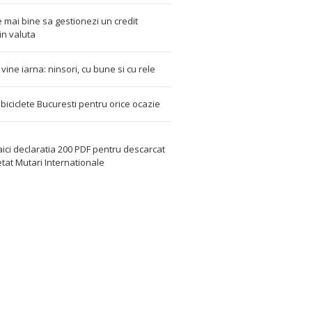
 mai bine sa gestionezi un credit
in valuta
t vine iarna: ninsori, cu bune si cu rele
i biciclete Bucuresti pentru orice ocazie
aici declaratia 200 PDF
pentru descarcat
etat
Mutari Internationale