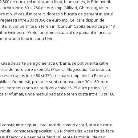
 2.500 de euro, cel mai scump fiind, bineinteles, in Primaverii.
 achita intre 60 si 250 de euro mp (Militari, Ghencea), iar in
uro mp. In cazul in care iti doresti o bucata de pamant in estul
pregatesti intre 200 si 350 de euro mp. Cei care dispun de
ta isi vor permite un teren in "buricul" Capitalei, adica pe "13
ihai Eminescu. Pretul unui metru patrat de pamant in aceste
 mai scump fiind in zona Unirii.
 o casa departe de aglomeratia urbana, se pot orienta catre
 In zona de nord spre exemplu (Pipera, Mogosoaia, Corbeanca,
 este cupins intre 80 si 170, cel mai scump fiind in Pipera si
tila si Domnesti, preturile sunt cuprinse intre 30 si 60 euro
ti Leordeni (zona de sud) vei achita 15-25 euro pe mp. De
ca si Afumati, unde metrul patrat de teren costa intre 10 si 100
l constituie inceputul evaluarii de comun acord, atat de catre
retului, considera specialistii CB Richard Ellis. Aceasta se face
urul factor de negociere fiind influenta factorului de risc.