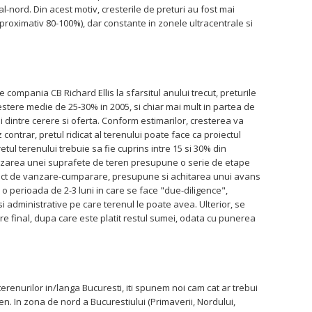
al-nord. Din acest motiv, cresterile de preturi au fost mai
roximativ 80-100%), dar constante in zonele ultracentrale si
e compania CB Richard Ellis la sfarsitul anului trecut, preturile
estere medie de 25-30% in 2005, si chiar mai mult in partea de
i dintre cerere si oferta. Conform estimarilor, cresterea va
 contrar, pretul ridicat al terenului poate face ca proiectul
etul terenului trebuie sa fie cuprins intre 15 si 30% din
 vanzarea unei suprafete de teren presupune o serie de etape
ract de vanzare-cumparare, presupune si achitarea unui avans
o perioada de 2-3 luni in care se face "due-diligence",
 administrative pe care terenul le poate avea. Ulterior, se
final, dupa care este platit restul sumei, odata cu punerea
 terenurilor in/langa Bucuresti, iti spunem noi cam cat ar trebui
en. In zona de nord a Bucurestiului (Primaverii, Nordului,