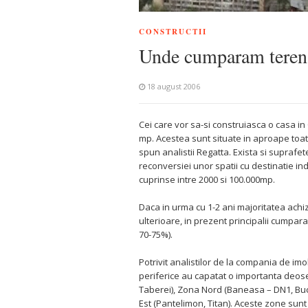
CONSTRUCTII
Unde cumparam teren
18 august 2006
Cei care vor sa-si construiasca o casa in 
mp. Acestea sunt situate in aproape toat
spun analistii Regatta. Exista si suprafet
reconversiei unor spatii cu destinatie in
cuprinse intre 2000 si 100.000mp.
Daca in urma cu 1-2 ani majoritatea achizi
ulterioare, in prezent principalii cumparat
70-75%).
Potrivit analistilor de la compania de imo
periferice au capatat o importanta deoseb
Taberei), Zona Nord (Baneasa – DN1, Bucu
Est (Pantelimon, Titan). Aceste zone sunt 