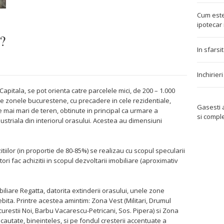
Cum este
ipotecar 
?
In sfarsi
Inchirier
Capitala, se pot orienta catre parcelele mici, de 200 – 1.000
e zonele bucurestene, cu precadere in cele rezidentiale,
Gasesti
e mai mari de teren, obtinute in principal ca urmare a
si compl
dustriala din interiorul orasului. Acestea au dimensiuni
tiilor (in proportie de 80-85%) se realizau cu scopul specularii
ori fac achizitii in scopul dezvoltarii imobiliare (aproximativ
biliare Regatta, datorita extinderii orasului, unele zone
ita. Printre acestea amintim: Zona Vest (Militari, Drumul
restii Noi, Barbu Vacarescu-Petricani, Sos. Pipera) si Zona
cautate, bineinteles, si pe fondul cresterii accentuate a