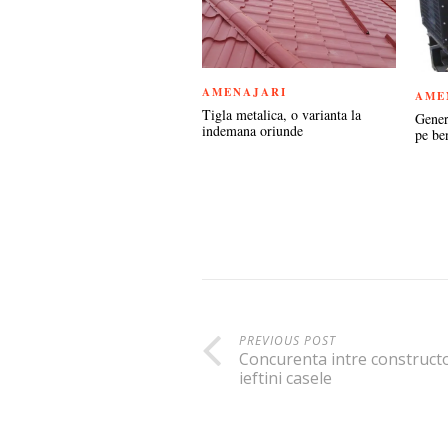
AMENAJARI
AME
Tigla metalica, o varianta la
Gener
indemana oriunde
pe ben
PREVIOUS POST
Concurenta intre constructo
ieftini casele