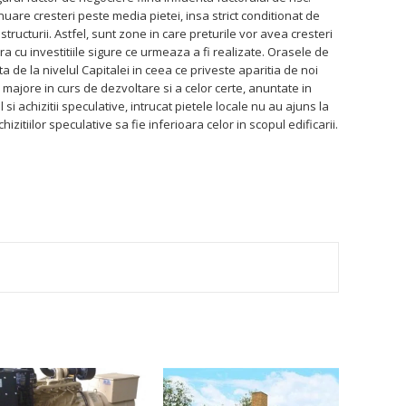
nuare cresteri peste media pietei, insa strict conditionat de
astructurii. Astfel, sunt zone in care preturile vor avea cresteri
a cu investitiile sigure ce urmeaza a fi realizate. Orasele de
 de la nivelul Capitalei in ceea ce priveste aparitia de noi
le majore in curs de dezvoltare si a celor certe, anuntate in
si achizitii speculative, intrucat pietele locale nu au ajuns la
zitiilor speculative sa fie inferioara celor in scopul edificarii.
TEREST