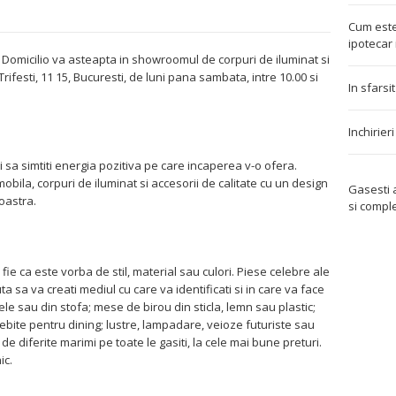
Cum este
ipotecar 
Domicilio va asteapta in showroomul de corpuri de iluminat si
 Trifesti, 11 15, Bucuresti, de luni pana sambata, intre 10.00 si
In sfarsi
Inchirier
ti sa simtiti energia pozitiva pe care incaperea v-o ofera.
bila, corpuri de iluminat si accesorii de calitate cu un design
Gasesti
oastra.
si compl
fie ca este vorba de stil, material sau culori. Piese celebre ale
ta sa va creati mediul cu care va identificati si in care va face
iele sau din stofa; mese de birou din sticla, lemn sau plastic;
ite pentru dining; lustre, lampadare, veioze futuriste sau
i de diferite marimi pe toate le gasiti, la cele mai bune preturi.
hic.