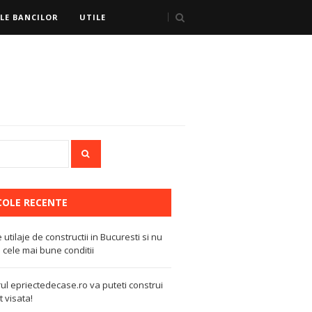
LE BANCILOR
UTILE
COLE RECENTE
e utilaje de constructii in Bucuresti si nu
 cele mai bune conditii
ul epriectedecase.ro va puteti construi
 visata!