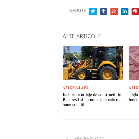
SHARE
TWITTER
FACEBOOK
GOOGLE+
LINKEDIN
PIN
ALTE ARTICOLE
AMENAJARI
AME
Inchiriere utilaje de constructii in
Tigla 
Bucuresti si nu numai, in cele mai
indem
bune conditii
PREVIOUS POST