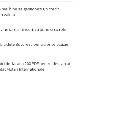
 mai bine sa gestionezi un credit
in valuta
t vine iarna: ninsori, cu bune si cu rele
i biciclete Bucuresti pentru orice ocazie
aici declaratia 200 PDF
pentru descarcat
etat
Mutari Internationale