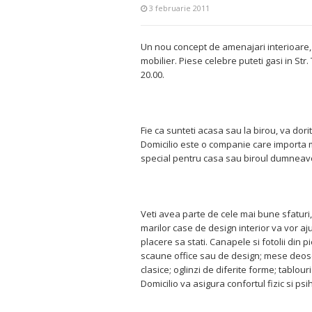
3 februarie 2011
Un nou concept de amenajari interioare, 
mobilier. Piese celebre puteti gasi in Str.
20.00.
Fie ca sunteti acasa sau la birou, va dori
Domicilio este o companie care importa mo
special pentru casa sau biroul dumneav
Veti avea parte de cele mai bune sfaturi, 
marilor case de design interior va vor aju
placere sa stati. Canapele si fotolii din p
scaune office sau de design; mese deoseb
clasice; oglinzi de diferite forme; tablour
Domicilio va asigura confortul fizic si psi