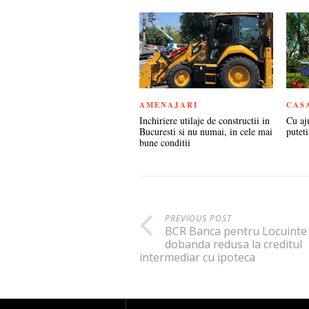
AMENAJARI
CAS
Inchiriere utilaje de constructii in
Cu aj
Bucuresti si nu numai, in cele mai
puteti
bune conditii
PREVIOUS POST
BCR Banca pentru Locuinte
dobanda redusa la creditul
intermediar cu ipoteca