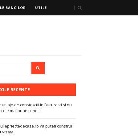
LE BANCILOR
UTILE
COLE RECENTE
e utilaje de constructii in Bucuresti si nu
 cele mai bune conditii
ul epriectedecase.ro va puteti construi
 visata!