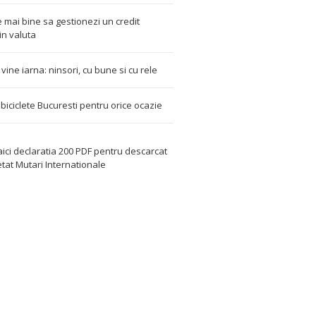
 mai bine sa gestionezi un credit
in valuta
t vine iarna: ninsori, cu bune si cu rele
i biciclete Bucuresti pentru orice ocazie
aici declaratia 200 PDF
pentru descarcat
etat
Mutari Internationale