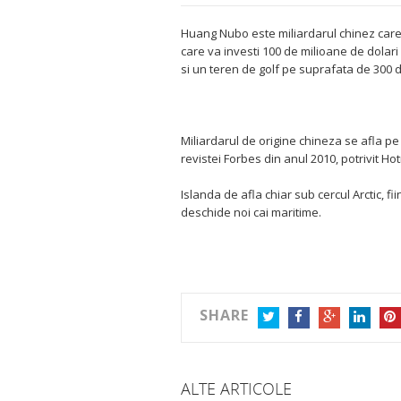
Huang Nubo este miliardarul chinez care
care va investi 100 de milioane de dolari i
si un teren de golf pe suprafata de 300 d
Miliardarul de origine chineza se afla pe
revistei Forbes din anul 2010, potrivit Ho
Islanda de afla chiar sub cercul Arctic, fi
deschide noi cai maritime.
SHARE
TWITTER
FACEBOOK
GOOGLE+
LINKEDIN
PIN
ALTE ARTICOLE