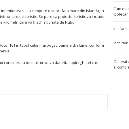
Cum este
 intentioneaza sa cumpere o suprafata mare din Islanda, in
ipotecar 
ntr-un proiect turistic. Se pare ca proiectul turistic va include
e kilometri care va fi achizitionata de Nubo.
In sfarsi
Inchirier
 locul 161 in topul celor mai bogati oameni din lume, conform
tnews.
Gasesti
ind considerata tot mai atractiva datorita topirii ghetei care
si compl
TEREST