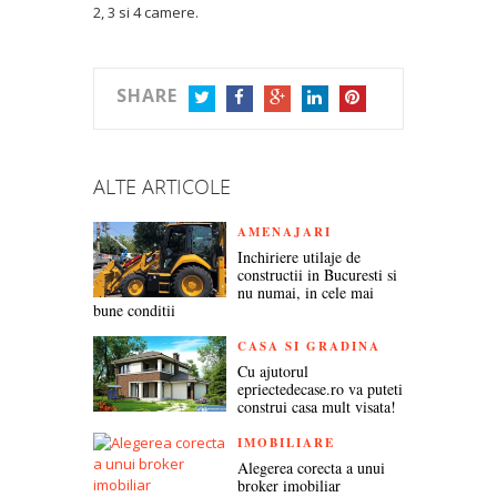
2, 3 si 4 camere.
SHARE
TWITTER
FACEBOOK
GOOGLE+
LINKEDIN
PINTEREST
ALTE ARTICOLE
AMENAJARI
Inchiriere utilaje de
constructii in Bucuresti si
nu numai, in cele mai
bune conditii
CASA SI GRADINA
Cu ajutorul
epriectedecase.ro va puteti
construi casa mult visata!
IMOBILIARE
Alegerea corecta a unui
broker imobiliar