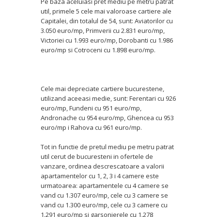
Pe baza aceluiasi pret mediu pe metru patrat
util, primele 5 cele mai valoroase cartiere ale
Capitalei, din totalul de 54, sunt: Aviatorilor cu
3.050 euro/mp, Primverii cu 2.831 euro/mp,
Victoriei cu 1.993 euro/mp, Dorobanti cu 1.986
euro/mp si Cotroceni cu 1.898 euro/mp.
Cele mai depreciate cartiere bucurestene,
utilizand aceeasi medie, sunt: Ferentari cu 926
euro/mp, Fundeni cu 951 euro/mp,
Andronache cu 954 euro/mp, Ghencea cu 953
euro/mp i Rahova cu 961 euro/mp.
Tot in functie de pretul mediu pe metru patrat
util cerut de bucuresteni in ofertele de
vanzare, ordinea descrescatoare a valorii
apartamentelor cu 1, 2, 3 i 4 camere este
urmatoarea: apartamentele cu 4 camere se
vand cu 1.307 euro/mp, cele cu 3 camere se
vand cu 1.300 euro/mp, cele cu 3 camere cu
1.291 euro/mp si garsonierele cu 1.278