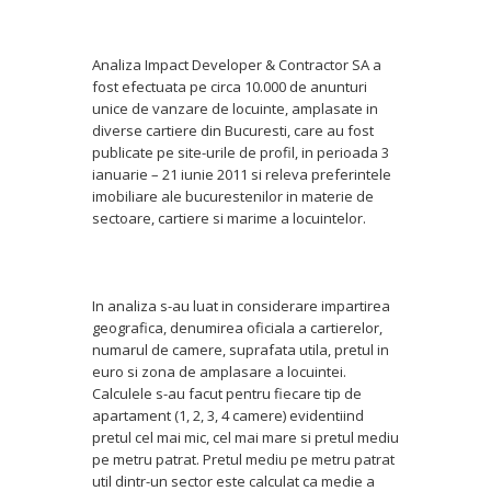
Analiza Impact Developer & Contractor SA a
fost efectuata pe circa 10.000 de anunturi
unice de vanzare de locuinte, amplasate in
diverse cartiere din Bucuresti, care au fost
publicate pe site-urile de profil, in perioada 3
ianuarie – 21 iunie 2011 si releva preferintele
imobiliare ale bucurestenilor in materie de
sectoare, cartiere si marime a locuintelor.
In analiza s-au luat in considerare impartirea
geografica, denumirea oficiala a cartierelor,
numarul de camere, suprafata utila, pretul in
euro si zona de amplasare a locuintei.
Calculele s-au facut pentru fiecare tip de
apartament (1, 2, 3, 4 camere) evidentiind
pretul cel mai mic, cel mai mare si pretul mediu
pe metru patrat. Pretul mediu pe metru patrat
util dintr-un sector este calculat ca medie a