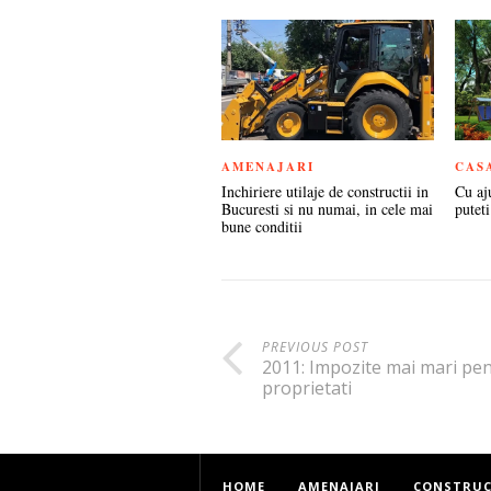
AMENAJARI
CAS
Inchiriere utilaje de constructii in
Cu aj
Bucuresti si nu numai, in cele mai
puteti
bune conditii
PREVIOUS POST
2011: Impozite mai mari pe
proprietati
HOME
AMENAJARI
CONSTRUC