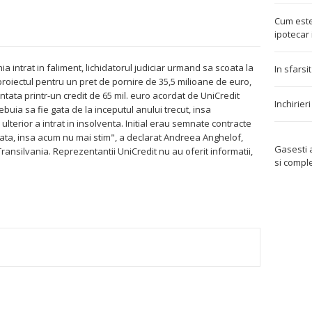
Cum este
ipotecar 
 intrat in faliment, lichidatorul judiciar urmand sa scoata la
In sfarsi
proiectul pentru un pret de pornire de 35,5 milioane de euro,
antata printr-un credit de 65 mil. euro acordat de UniCredit
Inchirier
rebuia sa fie gata de la inceputul anului trecut, insa
 ulterior a intrat in insolventa. Initial erau semnate contracte
fata, insa acum nu mai stim", a declarat Andreea Anghelof,
Gasesti
ransilvania. Reprezentantii UniCredit nu au oferit informatii,
si compl
TEREST