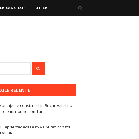
LE BANCILOR
UTILE
COLE RECENTE
e utilaje de constructii in Bucuresti si nu
 cele mai bune conditii
ul epriectedecase.ro va puteti construi
 visata!