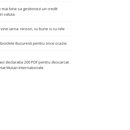
 mai bine sa gestionezi un credit
in valuta
t vine iarna: ninsori, cu bune si cu rele
i biciclete Bucuresti pentru orice ocazie
aici declaratia 200 PDF
pentru descarcat
etat
Mutari Internationale