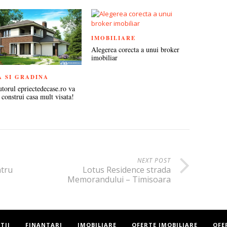
IMOBILIARE
Alegerea corecta a unui broker
imobiliar
A SI GRADINA
utorul epriectedecase.ro va
 construi casa mult visata!
NEXT POST
ntru
Lotus Residence strada
Memorandului – Timisoara
TII
FINANTARI
IMOBILIARE
OFERTE IMOBILIARE
OFE