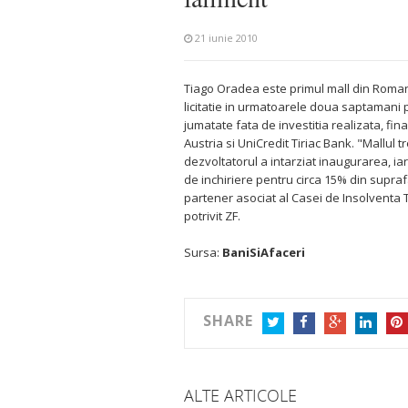
21 iunie 2010
Tiago Oradea este primul mall din Romania
licitatie in urmatoarele doua saptamani 
jumatate fata de investitia realizata, fin
Austria si UniCredit Tiriac Bank. "Mallul t
dezvoltatorul a intarziat inaugurarea, iar
de inchiriere pentru circa 15% din supra
partener asociat al Casei de Insolventa T
potrivit ZF.
Sursa:
BaniSiAfaceri
SHARE
TWITTER
FACEBOOK
GOOGLE+
LINKEDIN
PIN
ALTE ARTICOLE