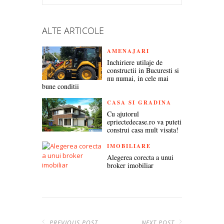
TWITTER
FACEBOOK
GOOGLE+
LINKEDIN
PINTEREST
ALTE ARTICOLE
AMENAJARI
Inchiriere utilaje de
constructii in Bucuresti si
nu numai, in cele mai
bune conditii
CASA SI GRADINA
Cu ajutorul
epriectedecase.ro va puteti
construi casa mult visata!
IMOBILIARE
Alegerea corecta a unui
broker imobiliar
PREVIOUS POST
NEXT POST