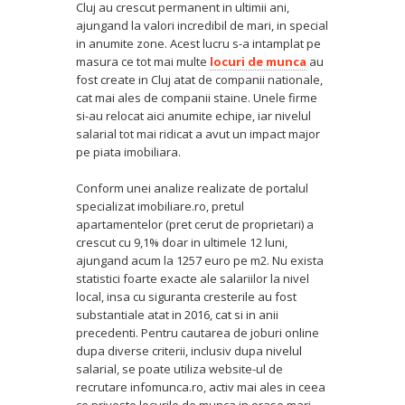
Cluj au crescut permanent in ultimii ani,
ajungand la valori incredibil de mari, in special
in anumite zone. Acest lucru s-a intamplat pe
masura ce tot mai multe
locuri de munca
au
fost create in Cluj atat de companii nationale,
cat mai ales de companii staine. Unele firme
si-au relocat aici anumite echipe, iar nivelul
salarial tot mai ridicat a avut un impact major
pe piata imobiliara.
Conform unei analize realizate de portalul
specializat imobiliare.ro, pretul
apartamentelor (pret cerut de proprietari) a
crescut cu 9,1% doar in ultimele 12 luni,
ajungand acum la 1257 euro pe m2. Nu exista
statistici foarte exacte ale salariilor la nivel
local, insa cu siguranta cresterile au fost
substantiale atat in 2016, cat si in anii
precedenti. Pentru cautarea de joburi online
dupa diverse criterii, inclusiv dupa nivelul
salarial, se poate utiliza website-ul de
recrutare infomunca.ro, activ mai ales in ceea