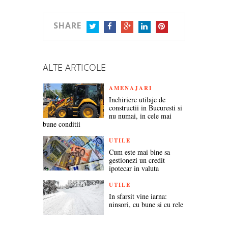
SHARE
TWITTER
FACEBOOK
GOOGLE+
LINKEDIN
PINTEREST
ALTE ARTICOLE
AMENAJARI
Inchiriere utilaje de
constructii in Bucuresti si
nu numai, in cele mai
bune conditii
UTILE
Cum este mai bine sa
gestionezi un credit
ipotecar in valuta
UTILE
In sfarsit vine iarna:
ninsori, cu bune si cu rele