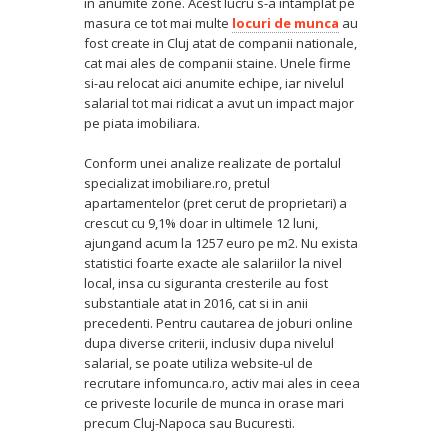
in anumite zone. Acest lucru s-a intamplat pe
masura ce tot mai multe
locuri de munca
au
fost create in Cluj atat de companii nationale,
cat mai ales de companii staine. Unele firme
si-au relocat aici anumite echipe, iar nivelul
salarial tot mai ridicat a avut un impact major
pe piata imobiliara.
Conform unei analize realizate de portalul
specializat imobiliare.ro, pretul
apartamentelor (pret cerut de proprietari) a
crescut cu 9,1% doar in ultimele 12 luni,
ajungand acum la 1257 euro pe m2. Nu exista
statistici foarte exacte ale salariilor la nivel
local, insa cu siguranta cresterile au fost
substantiale atat in 2016, cat si in anii
precedenti. Pentru cautarea de joburi online
dupa diverse criterii, inclusiv dupa nivelul
salarial, se poate utiliza website-ul de
recrutare infomunca.ro, activ mai ales in ceea
ce priveste locurile de munca in orase mari
precum Cluj-Napoca sau Bucuresti.