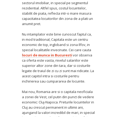
sectorul imobiliar, in special pe segmentul
rezidential. Altfel spus, costul locuintelor,
stabilit de piata, reflecta intr-o mare masura
capacitatea locuitorilor din zona de a plati un
anumit pret.
Nu intamplator este bine cunoscut faptul ca,
in mod traditional, Capitala este un centru
economic de top, ingloband si zona Ilfov, in
special localitatile invecinate. Cei care cauta
locuri de munca in Bucuresti
vor observa
ca oferta este vasta, nivelul salariilor este
superior altor zone din tara, dar si costurile
legate de traiul de zi cu zi sunt mai ridicate. La
acest capitol intra si costurile pentru
inchirierea sau cumpararea de locuinte.
Mai nou, Romania are si o capitala neoficiala
a zonei de Vest, cel putin din punct de vedere
economic: Cluj-Napoca. Preturile locuintelor in
Cluj au crescut permanent in ultimii ani,
ajungand la valori incredibil de mari, in special