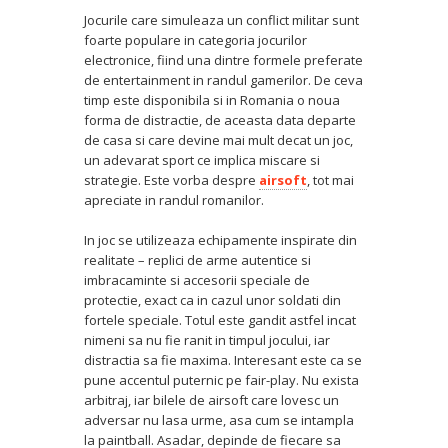
Jocurile care simuleaza un conflict militar sunt
foarte populare in categoria jocurilor
electronice, fiind una dintre formele preferate
de entertainment in randul gamerilor. De ceva
timp este disponibila si in Romania o noua
forma de distractie, de aceasta data departe
de casa si care devine mai mult decat un joc,
un adevarat sport ce implica miscare si
strategie. Este vorba despre
airsoft
, tot mai
apreciate in randul romanilor.
In joc se utilizeaza echipamente inspirate din
realitate – replici de arme autentice si
imbracaminte si accesorii speciale de
protectie, exact ca in cazul unor soldati din
fortele speciale. Totul este gandit astfel incat
nimeni sa nu fie ranit in timpul jocului, iar
distractia sa fie maxima. Interesant este ca se
pune accentul puternic pe fair-play. Nu exista
arbitraj, iar bilele de airsoft care lovesc un
adversar nu lasa urme, asa cum se intampla
la paintball. Asadar, depinde de fiecare sa