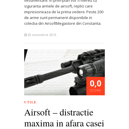
vestimentare. In prim-plan vor fi mereu cu
siguranta armele de airsoft, replici care
impresioneaza de la prima vedere. Peste 200
de arme sunt permanent disponibile in
colectia din AirsoftMegastore din Constanta.
20 noiembrie 2016
0,0
SCORE
UTILE
Airsoft – distractie
maxima in afara casei