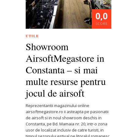
0,0
SCORE
UTILE
Showroom
AirsoftMegastore in
Constanta – si mai
multe resurse pentru
jocul de airsoft
Reprezentantii magazinului online
airsoftmegastore.ro ii asteapta pe pasionatii
de airsoft si in noul showroom deschis in
Constanta, pe Bd. Mamaia nr. 20, intr-o zona
usor de localizat inclusiv de catre turisti, in
timpul sezonului estival pe litoralul romanesc.