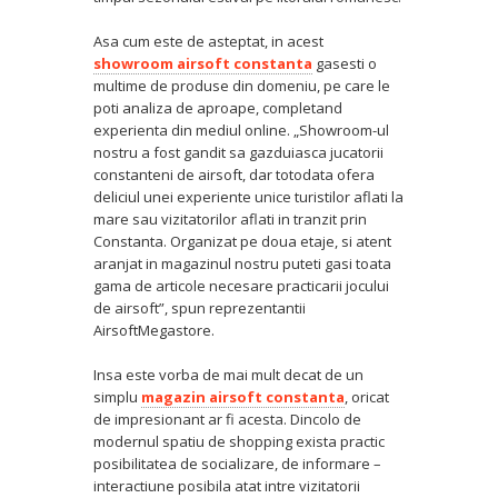
Asa cum este de asteptat, in acest
showroom airsoft constanta
gasesti o
multime de produse din domeniu, pe care le
poti analiza de aproape, completand
experienta din mediul online. „Showroom-ul
nostru a fost gandit sa gazduiasca jucatorii
constanteni de airsoft, dar totodata ofera
deliciul unei experiente unice turistilor aflati la
mare sau vizitatorilor aflati in tranzit prin
Constanta. Organizat pe doua etaje, si atent
aranjat in magazinul nostru puteti gasi toata
gama de articole necesare practicarii jocului
de airsoft”, spun reprezentantii
AirsoftMegastore.
Insa este vorba de mai mult decat de un
simplu
magazin airsoft constanta
, oricat
de impresionant ar fi acesta. Dincolo de
modernul spatiu de shopping exista practic
posibilitatea de socializare, de informare –
interactiune posibila atat intre vizitatorii