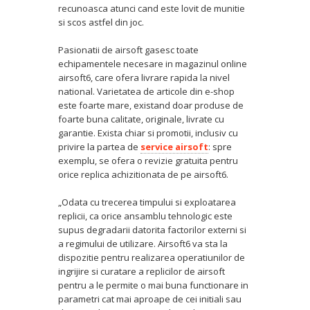
recunoasca atunci cand este lovit de munitie
si scos astfel din joc.
Pasionatii de airsoft gasesc toate
echipamentele necesare in magazinul online
airsoft6, care ofera livrare rapida la nivel
national. Varietatea de articole din e-shop
este foarte mare, existand doar produse de
foarte buna calitate, originale, livrate cu
garantie. Exista chiar si promotii, inclusiv cu
privire la partea de
service airsoft
: spre
exemplu, se ofera o revizie gratuita pentru
orice replica achizitionata de pe airsoft6.
„Odata cu trecerea timpului si exploatarea
replicii, ca orice ansamblu tehnologic este
supus degradarii datorita factorilor externi si
a regimului de utilizare. Airsoft6 va sta la
dispozitie pentru realizarea operatiunilor de
ingrijire si curatare a replicilor de airsoft
pentru a le permite o mai buna functionare in
parametri cat mai aproape de cei initiali sau