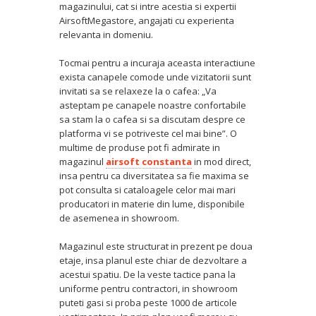
magazinului, cat si intre acestia si expertii
AirsoftMegastore, angajati cu experienta
relevanta in domeniu.
Tocmai pentru a incuraja aceasta interactiune
exista canapele comode unde vizitatorii sunt
invitati sa se relaxeze la o cafea: „Va
asteptam pe canapele noastre confortabile
sa stam la o cafea si sa discutam despre ce
platforma vi se potriveste cel mai bine”. O
multime de produse pot fi admirate in
magazinul
airsoft constanta
in mod direct,
insa pentru ca diversitatea sa fie maxima se
pot consulta si cataloagele celor mai mari
producatori in materie din lume, disponibile
de asemenea in showroom.
Magazinul este structurat in prezent pe doua
etaje, insa planul este chiar de dezvoltare a
acestui spatiu. De la veste tactice pana la
uniforme pentru contractori, in showroom
puteti gasi si proba peste 1000 de articole