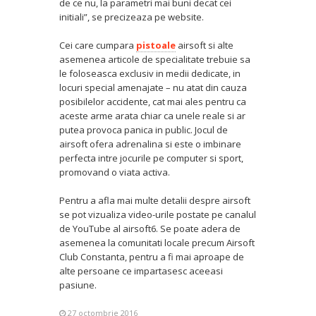
de ce nu, la parametri mai buni decat cei
initiali”, se precizeaza pe website.
Cei care cumpara
pistoale
airsoft si alte
asemenea articole de specialitate trebuie sa
le foloseasca exclusiv in medii dedicate, in
locuri special amenajate – nu atat din cauza
posibilelor accidente, cat mai ales pentru ca
aceste arme arata chiar ca unele reale si ar
putea provoca panica in public. Jocul de
airsoft ofera adrenalina si este o imbinare
perfecta intre jocurile pe computer si sport,
promovand o viata activa.
Pentru a afla mai multe detalii despre airsoft
se pot vizualiza video-urile postate pe canalul
de YouTube al airsoft6. Se poate adera de
asemenea la comunitati locale precum Airsoft
Club Constanta, pentru a fi mai aproape de
alte persoane ce impartasesc aceeasi
pasiune.
27 octombrie 2016