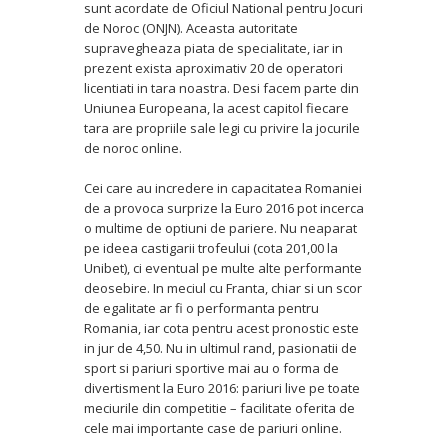
sunt acordate de Oficiul National pentru Jocuri
de Noroc (ONJN). Aceasta autoritate
supravegheaza piata de specialitate, iar in
prezent exista aproximativ 20 de operatori
licentiati in tara noastra. Desi facem parte din
Uniunea Europeana, la acest capitol fiecare
tara are propriile sale legi cu privire la jocurile
de noroc online.
Cei care au incredere in capacitatea Romaniei
de a provoca surprize la Euro 2016 pot incerca
o multime de optiuni de pariere. Nu neaparat
pe ideea castigarii trofeului (cota 201,00 la
Unibet), ci eventual pe multe alte performante
deosebire. In meciul cu Franta, chiar si un scor
de egalitate ar fi o performanta pentru
Romania, iar cota pentru acest pronostic este
in jur de 4,50. Nu in ultimul rand, pasionatii de
sport si pariuri sportive mai au o forma de
divertisment la Euro 2016: pariuri live pe toate
meciurile din competitie – facilitate oferita de
cele mai importante case de pariuri online.