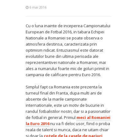
6 mai 2016
Cu o luna inainte de inceperea Campionatului
European de Fotbal 2016, in tabara Echipei
Nationale a Romaniei se poate observa o
atmosfera destinsa, caracterizata prin
optimism ridicat. Entuziasmul este datorat
evolutiilor bune din ultima perioada ale
reprezentantivei nationale a Romaniei, mai
ales a numarului foarte mic de goluri primit in
campania de calificare pentru Euro 2016.
Simplul fapt ca Romania este prezenta la
turneul final din Franta, dupa multi ani de
absente de la marile campionate
internationale, este un motiv de bucurie in
randul fotbalistilor nostri, dar si a pasionatilor
de fotbal in general. Primul
meci al Romaniei
la Euro 2016
nu va fi deloc usor, fiind o proba
reala de talent si munca, daca ne uitam chiar
si doar la
cotele de la casele de pariuri