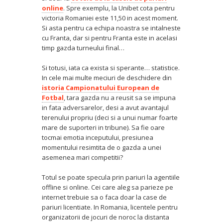
online
. Spre exemplu, la Unibet cota pentru
victoria Romaniei este 11,50 in acest moment.
Si asta pentru ca echipa noastra se intalneste
cu Franta, dar si pentru Franta este in acelasi
timp gazda turneului final…
Si totusi, iata ca exista si sperante… statistice.
In cele mai multe meciuri de deschidere din
istoria Campionatului European de
Fotbal
, tara gazda nu a reusit sa se impuna
in fata adversarelor, desi a avut avantajul
terenului propriu (deci si a unui numar foarte
mare de suporteri in tribune). Sa fie oare
tocmai emotia inceputului, presiunea
momentului resimtita de o gazda a unei
asemenea mari competitii?
Totul se poate specula prin pariuri la agentiile
offline si online. Cei care aleg sa parieze pe
internet trebuie sa o faca doar la case de
pariuri licentiate. In Romania, licentele pentru
organizatorii de jocuri de noroc la distanta