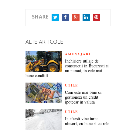
SHARE
TWITTER
FACEBOOK
GOOGLE+
LINKEDIN
PINTEREST
ALTE ARTICOLE
AMENAJARI
Inchiriere utilaje de
constructii in Bucuresti si
nu numai, in cele mai
bune conditii
UTILE
Cum este mai bine sa
gestionezi un credit
ipotecar in valuta
UTILE
In sfarsit vine iarna:
ninsori, cu bune si cu rele