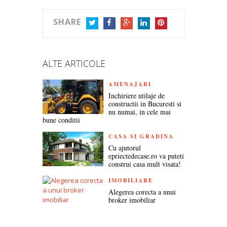
SHARE
TWITTER
FACEBOOK
GOOGLE+
LINKEDIN
PINTEREST
ALTE ARTICOLE
AMENAJARI
Inchiriere utilaje de
constructii in Bucuresti si
nu numai, in cele mai
bune conditii
CASA SI GRADINA
Cu ajutorul
epriectedecase.ro va puteti
construi casa mult visata!
IMOBILIARE
Alegerea corecta a unui
broker imobiliar