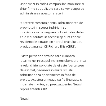
unor divizii in cadrul companiilor imobiliare si
chiar firme specializate care se vor ocupa de
administrarea acestor afaceri.
"O cerere crescuta pentru achizitionarea de
proprietati in scopul inchirierii se
inregistreaza pe segmentul locuintelor de lux.
Cele mai cautate in acest scop sunt zonele
rezidentiale situate din nordul orasului", au
precizat analistii CB Richard Ellis (CBRE).
Exista persoane straine care cumpara
locuinte noi in scopul inchirierii ulterioare, insa
nivelul chiriei solicitate de ei este foarte greu
de estimat, deoarece in multe situatii
achizitioneaza apartamente in faza de
proiect. Acestea urmeaza sa fie finalizate si
inchiriate in viitor, au precizat pentru NewsIn
reprezentantii CBRE.
NewsIn