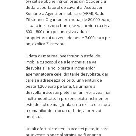
6% cat se obtine intr-un oras din Occident, a
declarat purtatorul de cuvant al Asociatiei
Romane a Agentiilor Imobiliare (ARAI), Radu
Zilisteanu. O garsoniera noua, de 80.000 euro,
situata intr-o zona buna, se va inchiria cu circa
600 – 800 euro pe luna si va aduce
proprietarului un venit de peste 7.000 euro pe
an, explica Zilisteanu.
Odata cu marirea investitiilor in astfel de
imobile cu scopul de a le inchiria, se va
dezvolta si la noi o piata a inchirierilor
asemanatoare celei din tarile dezvoltate, dar
care se adreseaza celor cu un venituri de
peste 1.200 euro pe luna. Ca urmare a
dezvoltarii acestei piete, romanii vor avea mai
multa mobilitate. In prezent, piata inchirierilor
este destul de marginala si nu exista o cultura
a romanilor de a locui cu chirie, a precizat
analistul.
Un alt efect al cresterii a acestei piete, in care
au investit in special strainii, va fi aparitia