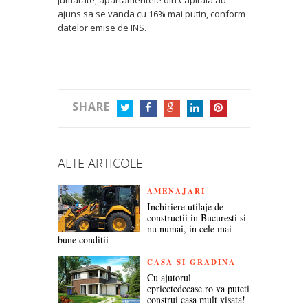
jumatate, apartamentele din Capitala au
ajuns sa se vanda cu 16% mai putin, conform
datelor emise de INS.
SHARE
TWITTER
FACEBOOK
GOOGLE+
LINKEDIN
PINTEREST
ALTE ARTICOLE
AMENAJARI
Inchiriere utilaje de
constructii in Bucuresti si
nu numai, in cele mai
bune conditii
CASA SI GRADINA
Cu ajutorul
epriectedecase.ro va puteti
construi casa mult visata!