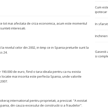
Cum este
ipotecar 
te tot mai afectata de criza economica, acum este momentul
In sfarsi
unteti interesati.
Inchirier
la nivelul celor din 2002, in timp ce in Spania preturile sunt la
Gasesti
ss 24.
si compl
v 190.000 de euro, fiind o tara ideala pentru ca nu exista
o locatie mai insorita este perfecta Spania, unde valorile
 2007.
keraj international pentru proprietati, a precizat: "A existat
pania, din cauza excesului de constructii si a fraudelor".