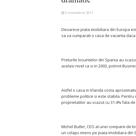
3 noiembrie 2011
Deoarece piata imobiliara din Europa es
sa va cumparati o casa de vacanta daca s
Preturile locuintelor din Spania au scazut 
acelasi nivel ca si in 2003, potrivit Busine
Astfel o casa in Irlanda costa aproximati
probleme politice si este stabila. Pentru 
proprietatilor au scazut cu 31.4% fata de
Michel Butler, CEO al unei companii de bro
un colaps imens pe piata imobiliara din S