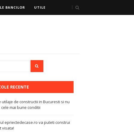
LE BANCILOR
UTILE
COLE RECENTE
e utilaje de constructii in Bucuresti si nu
 cele mai bune conditii
ul epriectedecase.ro va puteti construi
 visata!