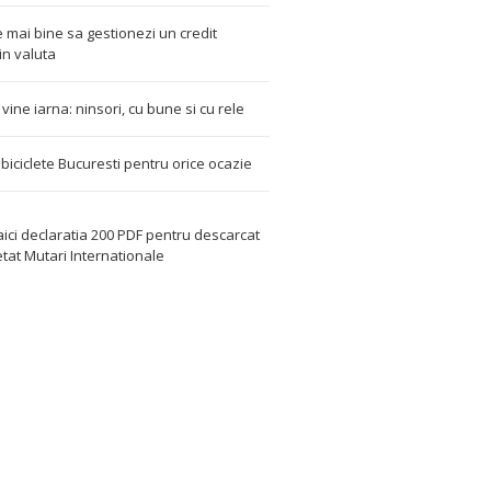
 mai bine sa gestionezi un credit
in valuta
t vine iarna: ninsori, cu bune si cu rele
i biciclete Bucuresti pentru orice ocazie
aici declaratia 200 PDF
pentru descarcat
etat
Mutari Internationale