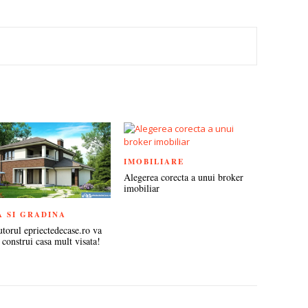
TEREST
IMOBILIARE
Alegerea corecta a unui broker
imobiliar
A SI GRADINA
utorul epriectedecase.ro va
 construi casa mult visata!