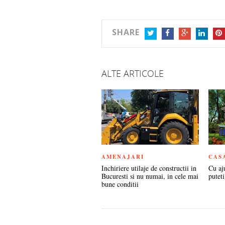
SHARE
TWITTER
FACEBOOK
GOOGLE+
LINKEDIN
PIN
ALTE ARTICOLE
AMENAJARI
CAS
Inchiriere utilaje de constructii in
Cu aj
Bucuresti si nu numai, in cele mai
puteti
bune conditii